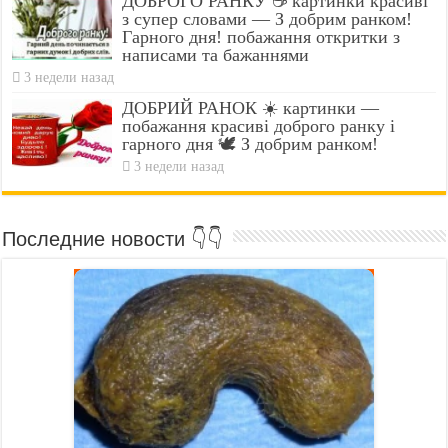
ДОБРОГО РАНКУ ☕ картинки красиві
з супер словами — З добрим ранком!
Гарного дня! побажання откритки з
написами та бажаннями
3 недели назад
ДОБРИЙ РАНОК ☀️ картинки —
побажання красиві доброго ранку і
гарного дня 🕊️ З добрим ранком!
3 недели назад
Последние новости 👇👇