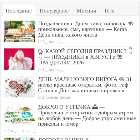
Последние
Популярное
Мнения
Теги
Поздавления с Днем пива, пивовара 🍻
прикольные: смс, картинки — Когда
День пива, какого числа
2 дня назад
🥳 КАКОЙ СЕГОДНЯ ПРАЗДНИК ? 👇
👇 — ПРАЗДНИКИ в АВГУСТЕ 🌺 |
ПРАЗДНИКИ 2026
4 дня назад
ДЕНЬ МАЛИНОВОГО ПИРОГА 🥧 31
июля: красивые открытки, фото, гиф —
Стихи к Дню малиновых пирожков
2 недели назад
ДОБРОГО УТРЕЧКА 🌅 —
Прикольные открытки с добрым утром
на любой день — Доброе утро смешные
приколы и юмор
3 недели назад