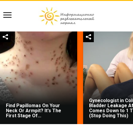
Gynecologist in Co
Find Papillomas On Your
Bladder Leakage Af
Neck Or Armpit? It's The
Comes Down to 1 T
First Stage Of...
(Stop Doing This)