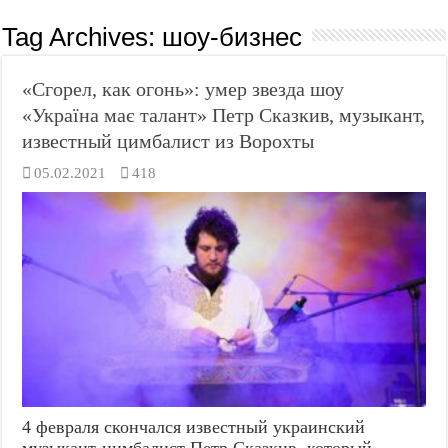
Tag Archives:
шоу-бизнес
«Сгорел, как огонь»: умер звезда шоу
«Україна має талант» Петр Сказкив, музыкант,
известный цимбалист из Ворохты
05.02.2021
418
4 февраля скончался известный украинский
музыкант-цимбалист Петр Сказкив, который