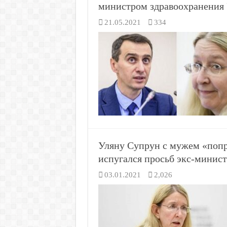
министром здравоохранения
21.05.2021
334
Уляну Супрун с мужем «попро
испугался просьб экс-минист
03.01.2021
2,026