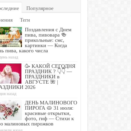
следние
Популярное
нения
Теги
Поздавления с Днем
пива, пивовара 🍻
прикольные: смс,
картинки — Когда
ь пива, какого числа
день назад
🥳 КАКОЙ СЕГОДНЯ
ПРАЗДНИК ? 👇👇 —
ПРАЗДНИКИ в
АВГУСТЕ 🌺 |
АЗДНИКИ 2026
дня назад
ДЕНЬ МАЛИНОВОГО
ПИРОГА 🥧 31 июля:
красивые открытки,
фото, гиф — Стихи к
ю малиновых пирожков
недели назад