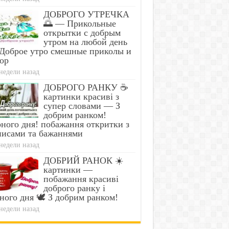
ДОБРОГО УТРЕЧКА
🌅 — Прикольные
открытки с добрым
утром на любой день
Доброе утро смешные приколы и
ор
недели назад
ДОБРОГО РАНКУ ☕
картинки красиві з
супер словами — З
добрим ранком!
ного дня! побажання откритки з
писами та бажаннями
недели назад
ДОБРИЙ РАНОК ☀️
картинки —
побажання красиві
доброго ранку і
ного дня 🕊️ З добрим ранком!
недели назад