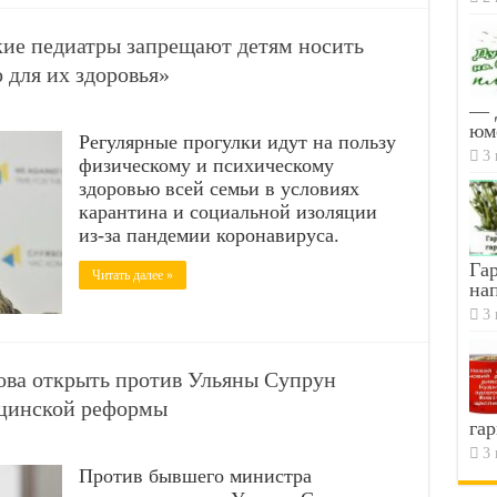
ие педиатры запрещают детям носить
 для их здоровья»
— 
юм
Регулярные прогулки идут на пользу
3 
физическому и психическому
здоровью всей семьи в условиях
карантина и социальной изоляции
из-за пандемии коронавируса.
Гар
Читать далее »
на
3 
ова открыть против Ульяны Супрун
ицинской реформы
гар
3 
Против бывшего министра