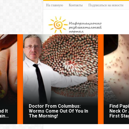
На главную
Контакты
Подписаться на новости
Doctor From Columbus:
Find Pap
d It
Worms Come Out Of You In
Neck Or 
n...
The Morning!
First Sta