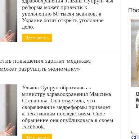
здравоохранения Ульяны Супрун, чья
реформа может привести к
Пос
увольнению 50 тысяч медиков, в
Украине хотят открыть уголовное
дело.
Читать далее »
отив повышения зарплат медикам:
 может разрушить экономику»
Ульяна Супрун обратилась к
O
министру здравоохранения Максима
W
Степанова. Она отметила, что
I
сворачивание медреформы приведет
к негативным последствиям. Свое
обращение она опубликовала в своем
Facebook.
Читать далее »