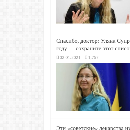
Спасибо, доктор: Уляна Супру
году — сохраните этот спис
02.01.2021
1,757
Эти «советские» лекарства н