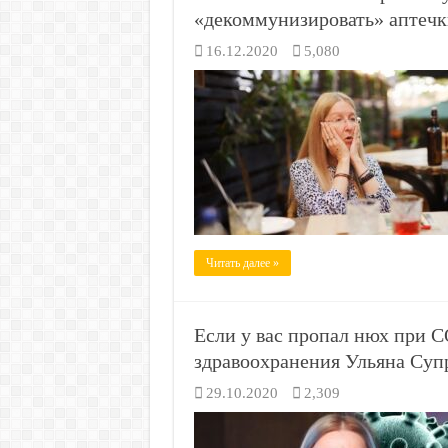
«декоммунизировать» аптечк
16.12.2020
5,080
Читать далее »
Если у вас пропал нюх при 
здравоохранения Ульяна Суп
29.10.2020
2,309