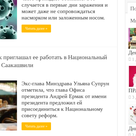
случается в первые дни заражения и
По
может даже не сопровождаться
насморком или заложенным носом.
М
Читать далее »
Ден
к приглашал ее работать в Национальный
1 
й Саакашвили
Экс-глава Минздрава Ульяна Супрун
отметила, что глава Офиса
ПР
президента Андрей Ермак от имени
3 
президента предложил ей
присоединиться к Национальному
совету реформ.
Читать далее »
Дн
2 