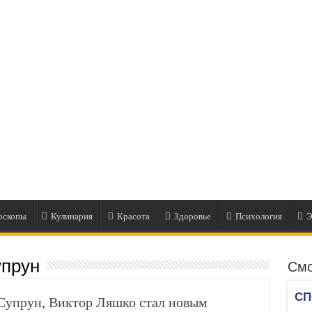
оскопы
Кулинария
Красота
Здоровье
Психология
Э
упрун
Смо
Супрун, Виктор Ляшко стал новым