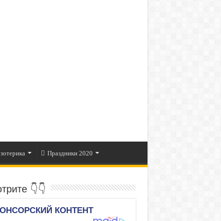
зотерика
Праздники 2020
трите 👇👇