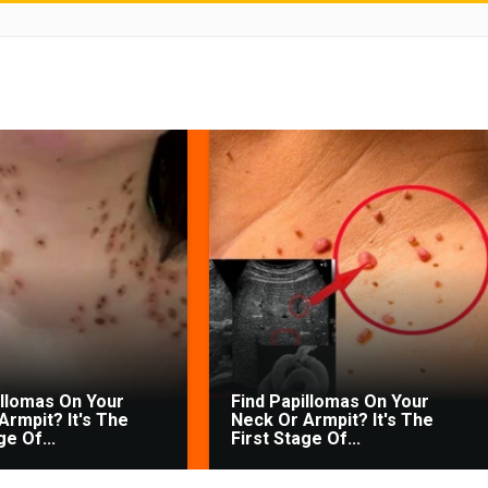
illomas On Your
Find Papillomas On Your
Armpit? It's The
Neck Or Armpit? It's The
ge Of...
First Stage Of...