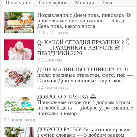
Последние
Популярное
Мнения
Теги
Поздавления с Днем пива, пивовара 🍻
прикольные: смс, картинки — Когда
День пива, какого числа
18 часов назад
🥳 КАКОЙ СЕГОДНЯ ПРАЗДНИК ? 👇
👇 — ПРАЗДНИКИ в АВГУСТЕ 🌺 |
ПРАЗДНИКИ 2026
2 дня назад
ДЕНЬ МАЛИНОВОГО ПИРОГА 🥧 31
июля: красивые открытки, фото, гиф —
Стихи к Дню малиновых пирожков
2 недели назад
ДОБРОГО УТРЕЧКА 🌅 —
Прикольные открытки с добрым утром
на любой день — Доброе утро смешные
приколы и юмор
3 недели назад
ДОБРОГО РАНКУ ☕ картинки красиві
з супер словами — З добрим ранком!