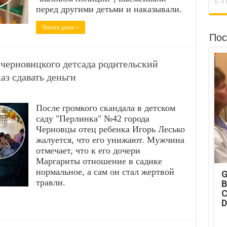
3 
перед другими детьми и наказывали.
Читать далее »
Пос
з черновицкого детсада родительский
аз сдавать деньги
После громкого скандала в детском
саду "Перлинка" №42 города
Черновцы отец ребенка Игорь Лесько
жалуется, что его унижают. Мужчина
отмечает, что к его дочери
Маргариты отношение в садике
нормальное, а сам он стал жертвой
G
травли.
B
C
D