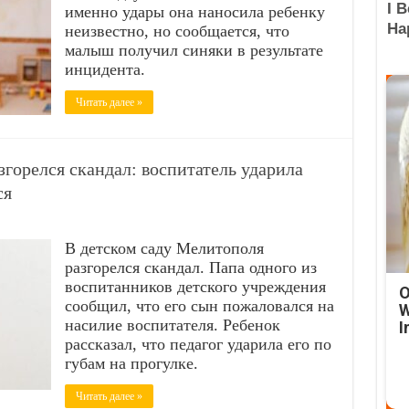
именно удары она наносила ребенку
неизвестно, но сообщается, что
малыш получил синяки в результате
инцидента.
Читать далее »
згорелся скандал: воспитатель ударила
ся
В детском саду Мелитополя
разгорелся скандал. Папа одного из
воспитанников детского учреждения
O
сообщил, что его сын пожаловался на
W
насилие воспитателя. Ребенок
I
рассказал, что педагог ударила его по
губам на прогулке.
Читать далее »