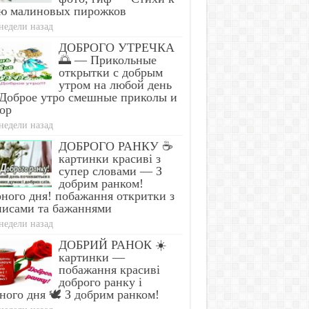
ю малиновых пирожков
недели назад
ДОБРОГО УТРЕЧКА
🌅 — Прикольные
открытки с добрым
утром на любой день
Доброе утро смешные приколы и
ор
недели назад
ДОБРОГО РАНКУ ☕
картинки красиві з
супер словами — З
добрим ранком!
ного дня! побажання откритки з
писами та бажаннями
недели назад
ДОБРИЙ РАНОК ☀️
картинки —
побажання красиві
доброго ранку і
ного дня 🕊️ З добрим ранком!