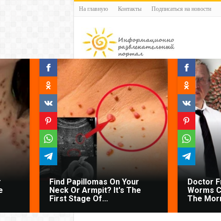
На главную
Контакты
Подписаться на новости
r
Find Papillomas On Your
Doctor 
e
Neck Or Armpit? It's The
Worms C
First Stage Of...
The Morn