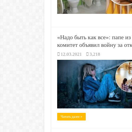
«Надо быть как все»: папе и
комитет объявил войну за отк
12.03.2021
3,218
Читать далее »