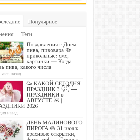
следние
Популярное
нения
Теги
Поздавления с Днем
пива, пивовара 🍻
прикольные: смс,
картинки — Когда
ь пива, какого числа
 часа назад
🥳 КАКОЙ СЕГОДНЯ
ПРАЗДНИК ? 👇👇 —
ПРАЗДНИКИ в
АВГУСТЕ 🌺 |
АЗДНИКИ 2026
дня назад
ДЕНЬ МАЛИНОВОГО
ПИРОГА 🥧 31 июля:
красивые открытки,
фото, гиф — Стихи к