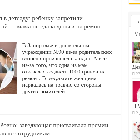
 в детсаду: ребенку запретили
По
гой — мама не сдала деньги на ремонт
М
В Запорожье в дошкольном
учреждении №90 из-за родительских
взносов произошел скандал. А все
из-за того, что одна из мам
Ден
отказалась сдавать 1000 гривен на
23
ремонт. В результате женщина
нарвалась на травлю со стороны
других родителей.
ПР
2 
 Ровно: заведующая присваивала премии
равлю сотрудникам