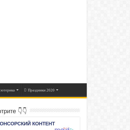
зотерика
Праздники 2020
трите 👇👇