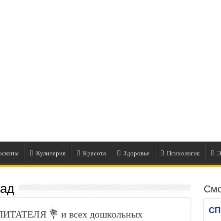
оскопы
Кулинария
Красота
Здоровье
Психология
Э
сад
Смо
ИТАТЕЛЯ 💐 и всех дошкольных