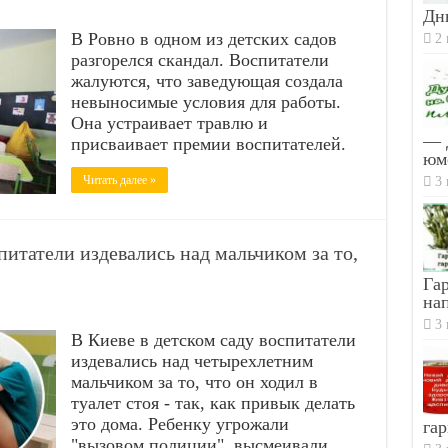
Дн
В Ровно в одном из детских садов
2 
разгорелся скандал. Воспитатели
жалуются, что заведующая создала
невыносимые условия для работы.
Она устраивает травлю и
— 
присваивает премии воспитателей.
юм
Читать далее »
3 
итатели издевались над мальчиком за то,
Гар
на
3 
В Киеве в детском саду воспитатели
издевались над четырехлетним
мальчиком за то, что он ходил в
туалет стоя - так, как привык делать
это дома. Ребенку угрожали
гар
"вызовом полиции", высмеивали