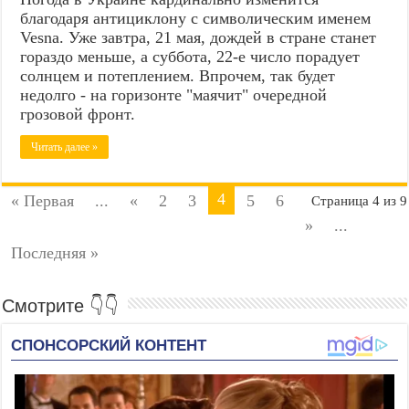
благодаря антициклону с символическим именем
Vesna. Уже завтра, 21 мая, дождей в стране станет
гораздо меньше, а суббота, 22-е число порадует
солнцем и потеплением. Впрочем, так будет
недолго - на горизонте "маячит" очередной
грозовой фронт.
Читать далее »
4
« Первая
...
«
2
3
5
6
Страница 4 из 9
»
...
Последняя »
Смотрите 👇👇