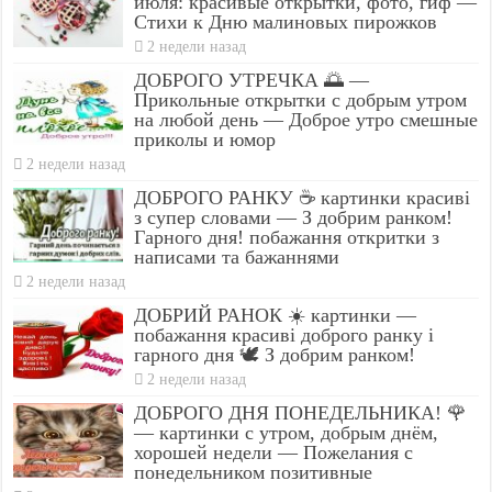
июля: красивые открытки, фото, гиф —
Стихи к Дню малиновых пирожков
2 недели назад
ДОБРОГО УТРЕЧКА 🌅 —
Прикольные открытки с добрым утром
на любой день — Доброе утро смешные
приколы и юмор
2 недели назад
ДОБРОГО РАНКУ ☕ картинки красиві
з супер словами — З добрим ранком!
Гарного дня! побажання откритки з
написами та бажаннями
2 недели назад
ДОБРИЙ РАНОК ☀️ картинки —
побажання красиві доброго ранку і
гарного дня 🕊️ З добрим ранком!
2 недели назад
ДОБРОГО ДНЯ ПОНЕДЕЛЬНИКА! 🌹
— картинки с утром, добрым днём,
хорошей недели — Пожелания с
понедельником позитивные