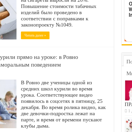
на сигареты выросли на 20%.
O
Повышение стоимости табачных
W
изделий было проведено в
I
соответствии с поправками к
законопроекту №1049.
Читать далее »
урили прямо на уроке: в Ровно
По
аморальным поведением
М
В Ровно две ученицы одной из
средних школ курили во время
урока. Соответствующее видео
появилось в соцсетях в пятницу, 25
ПР
декабря. Во время ролика видно, как
1 
две девочки-подростка лежат на
парте, и время от времени пускают
клубы дыма.