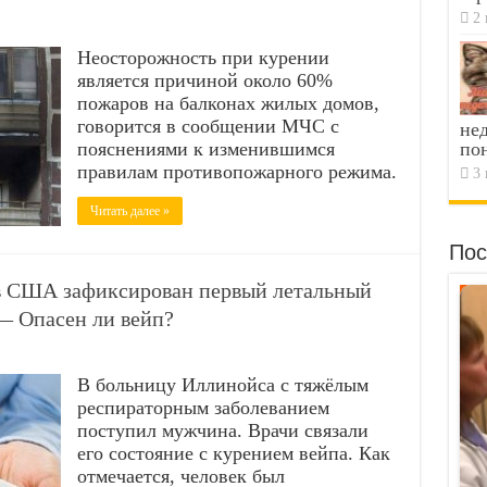
2 
Неосторожность при курении
является причиной около 60%
пожаров на балконах жилых домов,
говорится в сообщении МЧС с
не
пояснениями к изменившимся
по
правилам противопожарного режима.
3 
Читать далее »
Пос
в США зафиксирован первый летальный
— Опасен ли вейп?
В больницу Иллинойса с тяжёлым
респираторным заболеванием
поступил мужчина. Врачи связали
его состояние с курением вейпа. Как
отмечается, человек был