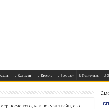
оскопы
Кулинария
Красота
Здоровье
Психология
Э
Смо
ер после того, как покурил вейп, его