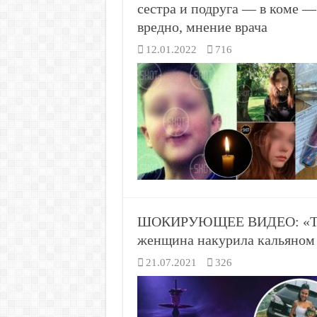
сестра и подруга — в коме —
вредно, мнение врача
12.01.2022
716
ШОКИРУЮЩЕЕ ВИДЕО: «Тетя 
женщина накурила кальяном
21.07.2021
326