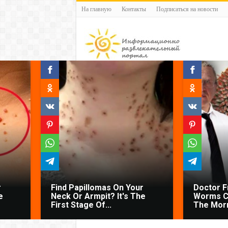
На главную
Контакты
Подписаться на новости
r
Find Papillomas On Your
Doctor 
e
Neck Or Armpit? It's The
Worms C
First Stage Of...
The Morn