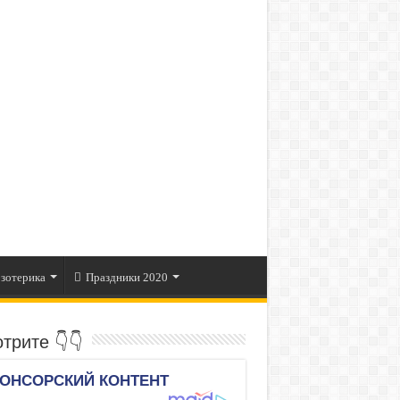
зотерика
Праздники 2020
трите 👇👇