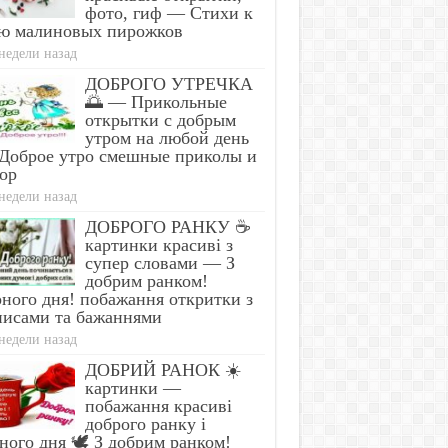
фото, гиф — Стихи к
ю малиновых пирожков
недели назад
ДОБРОГО УТРЕЧКА
🌅 — Прикольные
открытки с добрым
утром на любой день
Доброе утро смешные приколы и
ор
недели назад
ДОБРОГО РАНКУ ☕
картинки красиві з
супер словами — З
добрим ранком!
ного дня! побажання откритки з
писами та бажаннями
недели назад
ДОБРИЙ РАНОК ☀️
картинки —
побажання красиві
доброго ранку і
ного дня 🕊️ З добрим ранком!