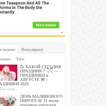
ne Teaspoon And All The
orms In The Body Die
nstantly
More details
следние
Популярное
нения
Теги
🥳 КАКОЙ СЕГОДНЯ
ПРАЗДНИК ? 👇👇 —
ПРАЗДНИКИ в
АВГУСТЕ 🌺 |
АЗДНИКИ 2026
день назад
ДЕНЬ МАЛИНОВОГО
ПИРОГА 🥧 31 июля:
красивые открытки,