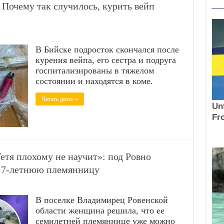
 Почему так случилось, курить вейп
В Бийске подросток скончался после
курения вейпа, его сестра и подруга
госпитализированы в тяжелом
состоянии и находятся в коме.
Читать далее »
плохому не научит»: под Ровно
 7-летнюю племянницу
В поселке Владимирец Ровенской
области женщина решила, что ее
семилетней племяннице уже можно