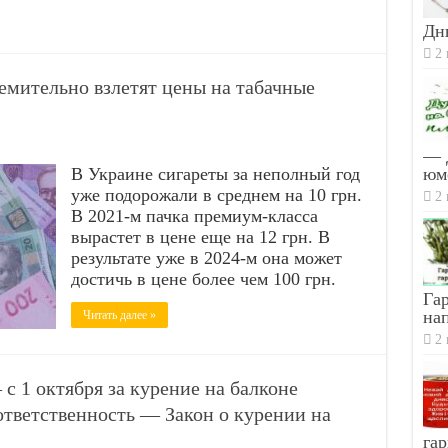
Дн
2 
ремительно взлетят цены на табачные
— 
В Украине сигареты за неполный год
юм
уже подорожали в среднем на 10 грн.
2 
В 2021-м пачка премиум-класса
вырастет в цене еще на 12 грн. В
результате уже в 2024-м она может
достичь в цене более чем 100 грн.
Гар
на
Читать далее »
2 
с 1 октября за курение на балконе
ответственность — Закон о курении на
гар