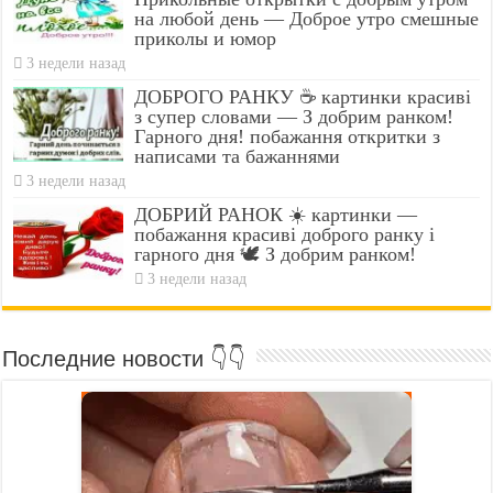
на любой день — Доброе утро смешные
приколы и юмор
3 недели назад
ДОБРОГО РАНКУ ☕ картинки красиві
з супер словами — З добрим ранком!
Гарного дня! побажання откритки з
написами та бажаннями
3 недели назад
ДОБРИЙ РАНОК ☀️ картинки —
побажання красиві доброго ранку і
гарного дня 🕊️ З добрим ранком!
3 недели назад
Последние новости 👇👇