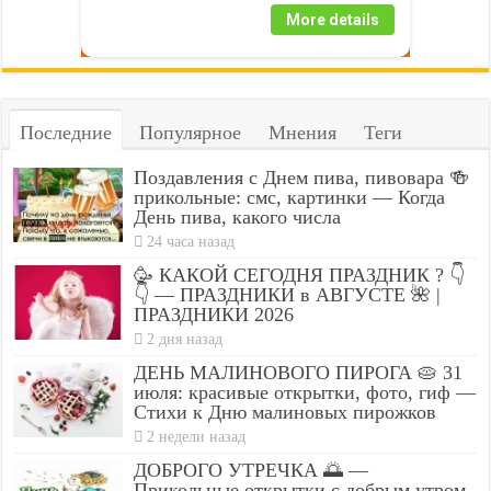
More details
Последние
Популярное
Мнения
Теги
Поздавления с Днем пива, пивовара 🍻
прикольные: смс, картинки — Когда
День пива, какого числа
24 часа назад
🥳 КАКОЙ СЕГОДНЯ ПРАЗДНИК ? 👇
👇 — ПРАЗДНИКИ в АВГУСТЕ 🌺 |
ПРАЗДНИКИ 2026
2 дня назад
ДЕНЬ МАЛИНОВОГО ПИРОГА 🥧 31
июля: красивые открытки, фото, гиф —
Стихи к Дню малиновых пирожков
2 недели назад
ДОБРОГО УТРЕЧКА 🌅 —
Прикольные открытки с добрым утром