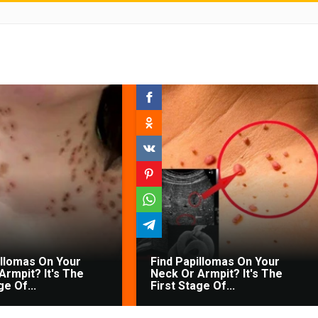
illomas On Your
Find Papillomas On Your
Armpit? It's The
Neck Or Armpit? It's The
ge Of...
First Stage Of...