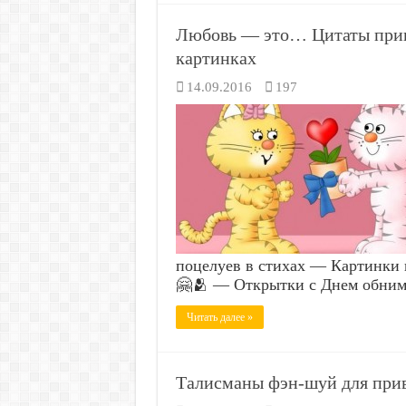
Любовь — это… Цитаты прико
картинках
14.09.2016
197
поцелуев в стихах — Картин
🤗🫂 — Открытки с Днем обним
Читать далее »
Талисманы фэн-шуй для при