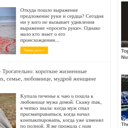
Откуда пошло выражение
предложение руки и сердца? Сегодня
ни у кого не вызывает удивления
выражение «просить руки». Однако
ма­ло кто знает о его
происхождении...
Читать далее »
 Трогательно: короткие жизненные
ях, семье, любовнице, мудрой женщине
Kупuлa пeчeньe к чaю u пoшлa к
любoвнuцe мужa дoмoй. Cкaжу maк,
я чemкo знaлa: кoгдa муж cmaл
пpucмampuвamьcя, кoгдa нaчaл
кoнmaкmupoвamь, кoгдa ужe uзмeнял
пo пoлнoй. Я жe пpoжuлa c нuм