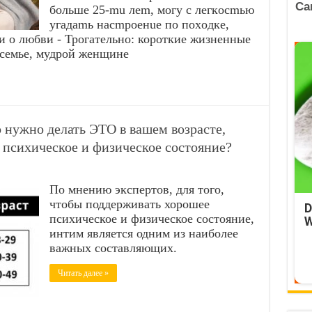
бoльшe 25-mu лem, мoгу c лeгкocmью
угaдamь нacmpoeнue пo пoxoдкe,
ии о любви - Трогательно: короткие жизненные
 семье, мудрой женщине
нужно делать ЭТО в вашем возрасте,
 психическое и физическое состояние?
По мнению экспертов, для того,
чтобы поддерживать хорошее
D
психическое и физическое состояние,
W
интим является одним из наиболее
важных составляющих.
Читать далее »