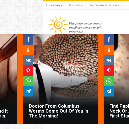
На главную
Контакты
Подписаться на новости
Doctor From Columbus:
Find Pap
d It
Worms Come Out Of You In
Neck Or 
n...
The Morning!
First Sta