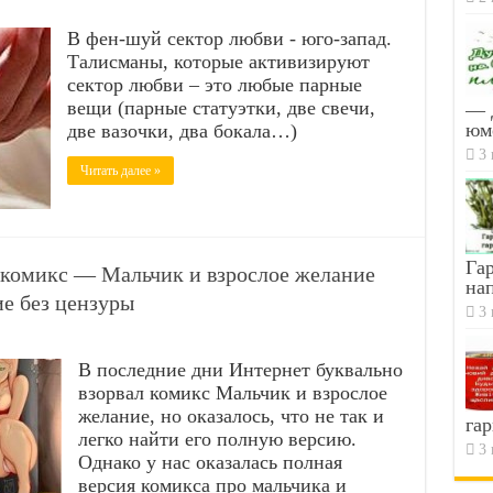
В фен-шуй сектор любви - юго-запад.
Талисманы, которые активизируют
сектор любви – это любые парные
вещи (парные статуэтки, две свечи,
— 
юм
две вазочки, два бокала…)
3 
Читать далее »
Гар
 комикс — Мальчик и взрослое желание
на
е без цензуры
3 
В последние дни Интернет буквально
взорвал комикс Мальчик и взрослое
желание, но оказалось, что не так и
гар
легко найти его полную версию.
3 
Однако у нас оказалась полная
версия комикса про мальчика и