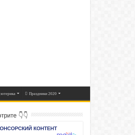
зотерика
Праздники 2020
трите 👇👇