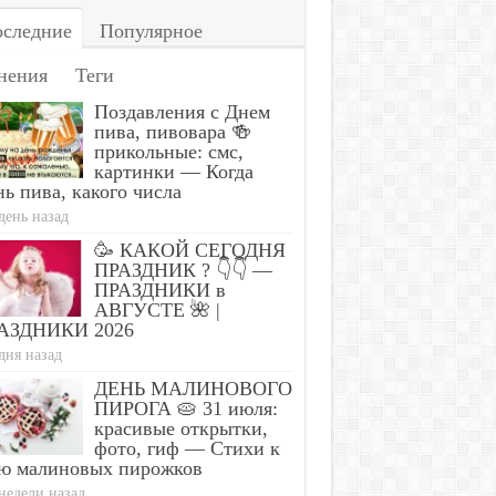
следние
Популярное
нения
Теги
Поздавления с Днем
пива, пивовара 🍻
прикольные: смс,
картинки — Когда
ь пива, какого числа
день назад
🥳 КАКОЙ СЕГОДНЯ
ПРАЗДНИК ? 👇👇 —
ПРАЗДНИКИ в
АВГУСТЕ 🌺 |
АЗДНИКИ 2026
дня назад
ДЕНЬ МАЛИНОВОГО
ПИРОГА 🥧 31 июля:
красивые открытки,
фото, гиф — Стихи к
ю малиновых пирожков
недели назад