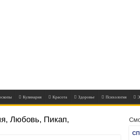
оскопы
Кулинария
Красота
Здоровье
Психология
Э
я, Любовь, Пикап,
Смо