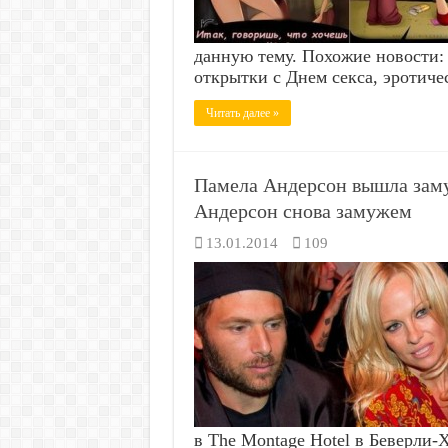
данную тему. Похожие новости:
открытки с Днем секса, эротич
Читать далее »
Памела Андерсон вышла заму
Андерсон снова замужем
13.01.2014
109
в The Montage Hotel в Беверли