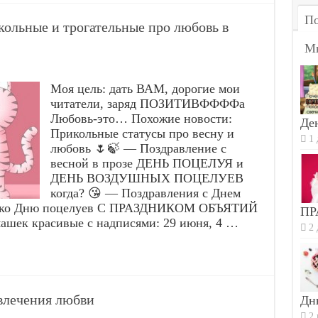
По
льные и трогательные про любовь в
М
Моя цель: дать ВАМ, дорогие мои
читатели, заряд ПОЗИТИВФФФФа
Любовь-это… Похожие новости:
Ден
Прикольные статусы про весну и
1 
любовь 🌷🍃 — Поздравление с
весной в прозе ДЕНЬ ПОЦЕЛУЯ и
ДЕНЬ ВОЗДУШНЫХ ПОЦЕЛУЕВ
когда? 😘 — Поздравления с Днем
ки ко Дню поцелуев С ПРАЗДНИКОМ ОБЪЯТИЙ
ПР
ашек красивые с надписями: 29 июня, 4 …
2 
влечения любви
Дн
2 