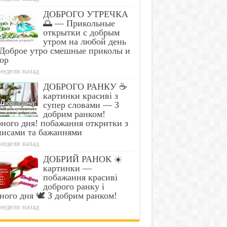
ДОБРОГО УТРЕЧКА
🌅 — Прикольные
открытки с добрым
утром на любой день
Доброе утро смешные приколы и
ор
недели назад
ДОБРОГО РАНКУ ☕
картинки красиві з
супер словами — З
добрим ранком!
ного дня! побажання откритки з
писами та бажаннями
недели назад
ДОБРИЙ РАНОК ☀️
картинки —
побажання красиві
доброго ранку і
ного дня 🕊️ З добрим ранком!
недели назад