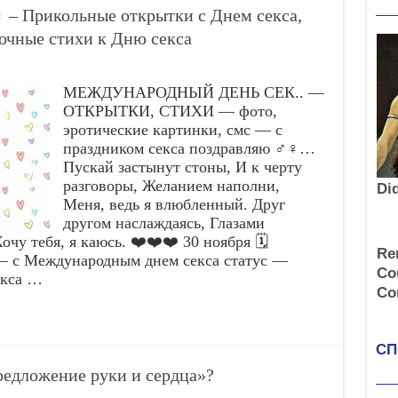
️ – Прикольные открытки с Днем секса,
очные стихи к Дню секса
МЕЖДУНАРОДНЫЙ ДЕНЬ СЕК.. —
ОТКРЫТКИ, СТИХИ — фото,
эротические картинки, смс — с
праздником секса поздравляю ♂️♀️…
Пускай застынут стоны, И к черту
разговоры, Желанием наполни,
Меня, ведь я влюбленный. Друг
другом наслаждаясь, Глазами
чу тебя, я каюсь. ❤️❤️❤️ 30 ноября 🗓️
с Международным днем секса статус —
екса …
едложение руки и сердца»?