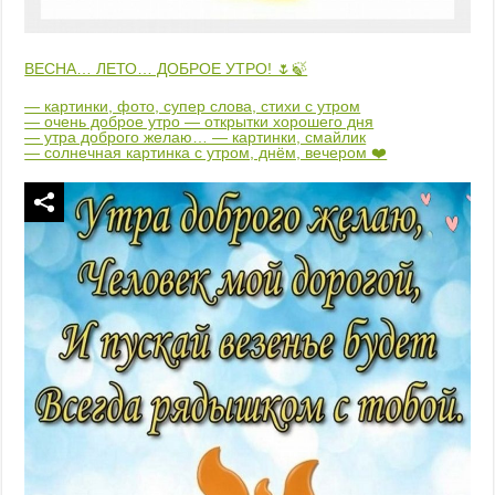
ВЕСНА… ЛЕТО… ДОБРОЕ УТРО! 🌷🍃
— картинки, фото, супер слова, стихи с утром
— очень доброе утро — открытки хорошего дня
— утра доброго желаю… — картинки, смайлик
— солнечная картинка с утром, днём, вечером ❤️