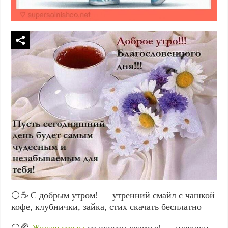
⚪☕ С добрым утром! — утренний смайл с чашкой
кофе, клубнички, зайка, стих скачать бесплатно
⚪🥐
Желаю среды
со вкусом счастья! — плюшки,