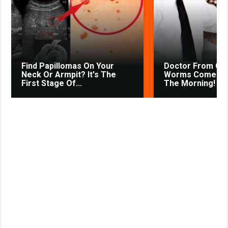
k
p
m
s
s
s
t
n
i
k
Find Papillomas On Your
Doctor From Co
i
Neck Or Armpit? It's The
Worms Come Out
First Stage Of...
The Morning!