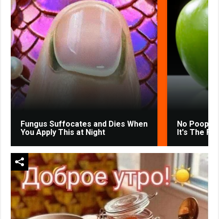
Fungus Suffocates and Dies When
No Poop Fo
You Apply This at Night
It's The Fir