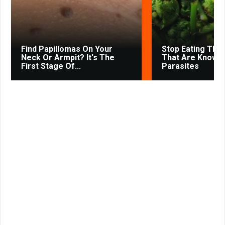
s
t
n
i
k
Find Papillomas On Your
Stop Eating The
i
Neck Or Armpit? It's The
That Are Known
First Stage Of...
Parasites