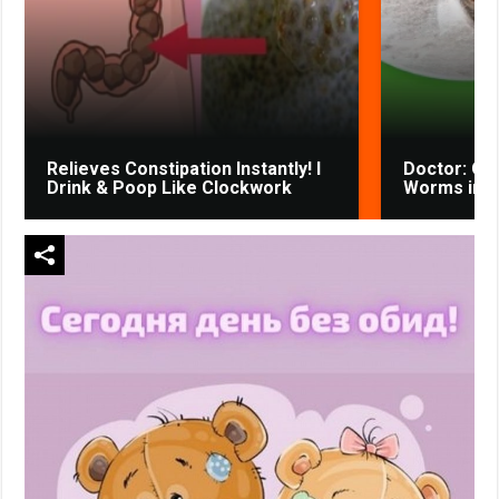
Relieves Constipation Instantly! I
Doctor: One
Drink & Poop Like Clockwork
Worms in Y