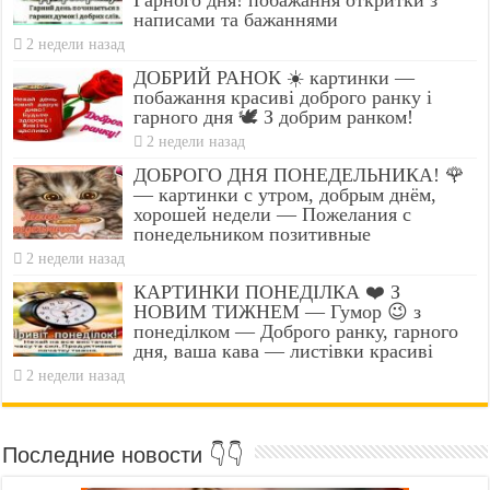
Гарного дня! побажання откритки з
написами та бажаннями
2 недели назад
ДОБРИЙ РАНОК ☀️ картинки —
побажання красиві доброго ранку і
гарного дня 🕊️ З добрим ранком!
2 недели назад
ДОБРОГО ДНЯ ПОНЕДЕЛЬНИКА! 🌹
— картинки с утром, добрым днём,
хорошей недели — Пожелания с
понедельником позитивные
2 недели назад
КАРТИНКИ ПОНЕДІЛКА ❤️ З
НОВИМ ТИЖНЕМ — Гумор 😉 з
понеділком — Доброго ранку, гарного
дня, ваша кава — листівки красиві
2 недели назад
Последние новости 👇👇