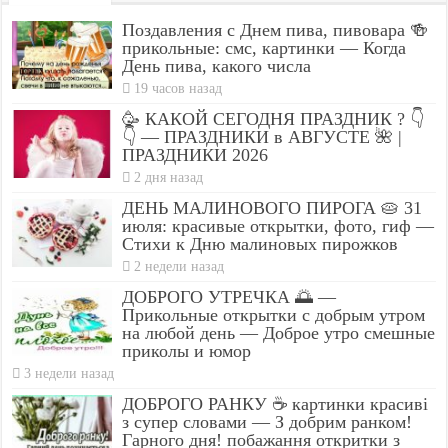
Поздавления с Днем пива, пивовара 🍻
прикольные: смс, картинки — Когда
День пива, какого числа
19 часов назад
🥳 КАКОЙ СЕГОДНЯ ПРАЗДНИК ? 👇
👇 — ПРАЗДНИКИ в АВГУСТЕ 🌺 |
ПРАЗДНИКИ 2026
2 дня назад
ДЕНЬ МАЛИНОВОГО ПИРОГА 🥧 31
июля: красивые открытки, фото, гиф —
Стихи к Дню малиновых пирожков
2 недели назад
ДОБРОГО УТРЕЧКА 🌅 —
Прикольные открытки с добрым утром
на любой день — Доброе утро смешные
приколы и юмор
3 недели назад
ДОБРОГО РАНКУ ☕ картинки красиві
з супер словами — З добрим ранком!
Гарного дня! побажання откритки з