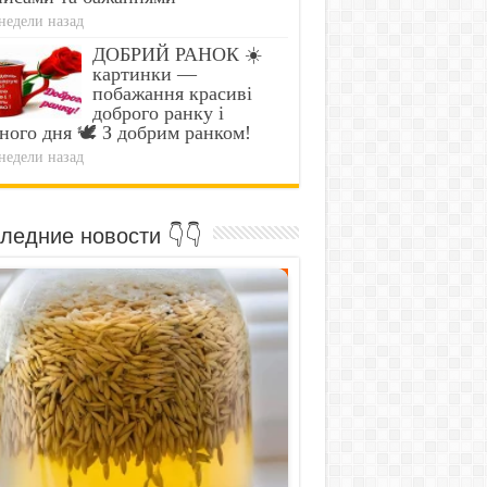
недели назад
ДОБРИЙ РАНОК ☀️
картинки —
побажання красиві
доброго ранку і
ного дня 🕊️ З добрим ранком!
недели назад
ледние новости 👇👇