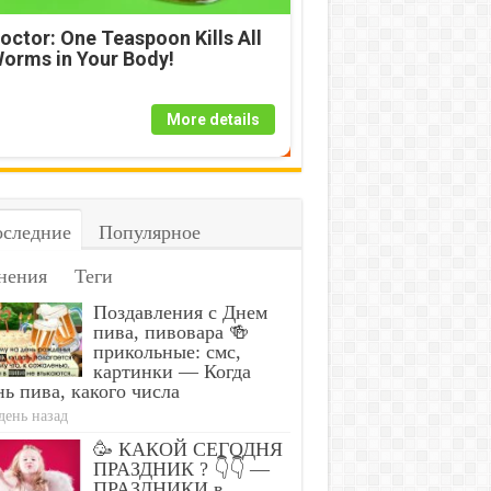
octor: One Teaspoon Kills All
orms in Your Body!
More details
следние
Популярное
нения
Теги
Поздавления с Днем
пива, пивовара 🍻
прикольные: смс,
картинки — Когда
ь пива, какого числа
день назад
🥳 КАКОЙ СЕГОДНЯ
ПРАЗДНИК ? 👇👇 —
ПРАЗДНИКИ в