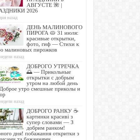
АВГУСТЕ 🌺 |
АЗДНИКИ 2026
дня назад
ДЕНЬ МАЛИНОВОГО
ПИРОГА 🥧 31 июля:
красивые открытки,
фото, гиф — Стихи к
ю малиновых пирожков
недели назад
ДОБРОГО УТРЕЧКА
🌅 — Прикольные
открытки с добрым
утром на любой день
Доброе утро смешные приколы и
ор
недели назад
ДОБРОГО РАНКУ ☕
картинки красиві з
супер словами — З
добрим ранком!
ного дня! побажання откритки з
писами та бажаннями