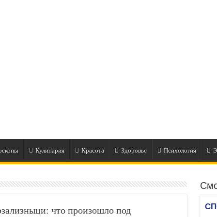
оскопы
Кулинария
Красота
Здоровье
Психология
Э
Смо
рзализныци: что произошло под