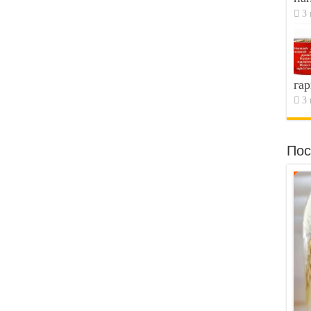
3 
гар
3 
Пос