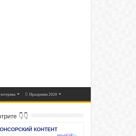
зотерика
Праздники 2020
трите 👇👇