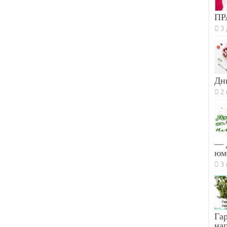
ПР
3 
Дн
2 
— 
юм
3 
Гар
на