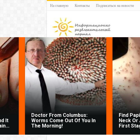
На главную
Контакты
Подписаться на новости
Doctor From Columbus:
Find Pap
d It
Worms Come Out Of You In
Neck Or 
n...
The Morning!
First Sta