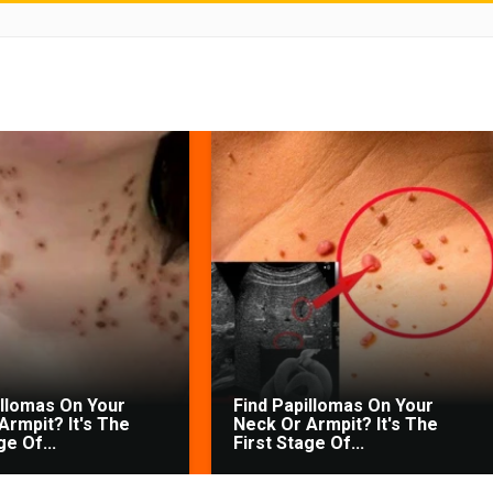
illomas On Your
Find Papillomas On Your
Armpit? It's The
Neck Or Armpit? It's The
ge Of...
First Stage Of...