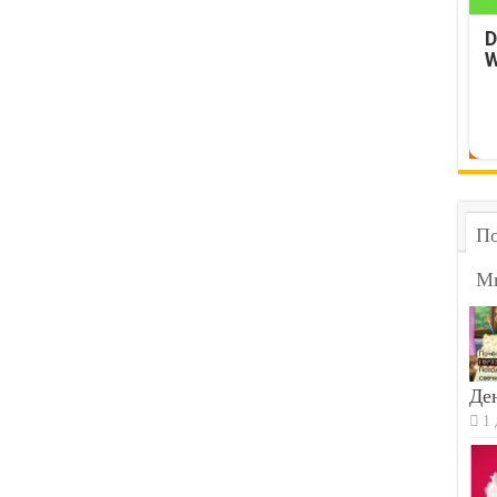
D
W
По
М
Ден
1 