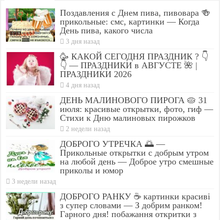
Поздавления с Днем пива, пивовара 🍻
прикольные: смс, картинки — Когда
День пива, какого числа
3 дня назад
🥳 КАКОЙ СЕГОДНЯ ПРАЗДНИК ? 👇
👇 — ПРАЗДНИКИ в АВГУСТЕ 🌺 |
ПРАЗДНИКИ 2026
4 дня назад
ДЕНЬ МАЛИНОВОГО ПИРОГА 🥧 31
июля: красивые открытки, фото, гиф —
Стихи к Дню малиновых пирожков
2 недели назад
ДОБРОГО УТРЕЧКА 🌅 —
Прикольные открытки с добрым утром
на любой день — Доброе утро смешные
приколы и юмор
3 недели назад
ДОБРОГО РАНКУ ☕ картинки красиві
з супер словами — З добрим ранком!
Гарного дня! побажання откритки з