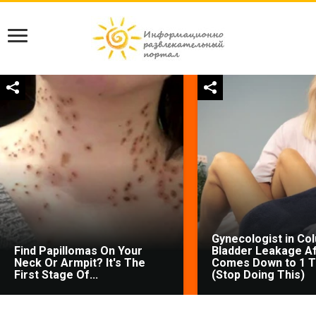
Gynecologist in Co
Find Papillomas On Your
Bladder Leakage Af
Neck Or Armpit? It's The
Comes Down to 1 T
First Stage Of...
(Stop Doing This)