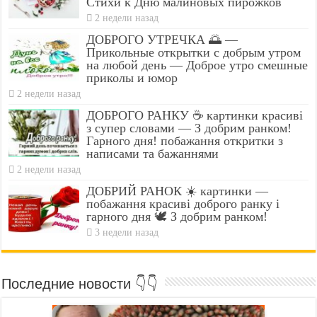
Стихи к Дню малиновых пирожков
2 недели назад
ДОБРОГО УТРЕЧКА 🌅 —
Прикольные открытки с добрым утром
на любой день — Доброе утро смешные
приколы и юмор
2 недели назад
ДОБРОГО РАНКУ ☕ картинки красиві
з супер словами — З добрим ранком!
Гарного дня! побажання откритки з
написами та бажаннями
2 недели назад
ДОБРИЙ РАНОК ☀️ картинки —
побажання красиві доброго ранку і
гарного дня 🕊️ З добрим ранком!
3 недели назад
Последние новости 👇👇