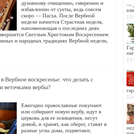
духовному очищению, смирению и
— 
избавлению от суеты, ведь совсем
юм
скоро — Пасха. После Вербной
2 
недели начнется Страстная неделя,
напоминающая о последних днях
 завершится Светлым Христовым Воскресением
овных и народных традициях Вербной недели,
Гар
на
2 
 Вербное воскресенье: что делать с
 веточками вербы?
гар
2 
Ежегодно православные покупают
или собирают новую вербу, идут в
церковь для ее освящения, несут
домой, и хранят, как оберег, ставят в
не
разные углы дома, подметают,
по