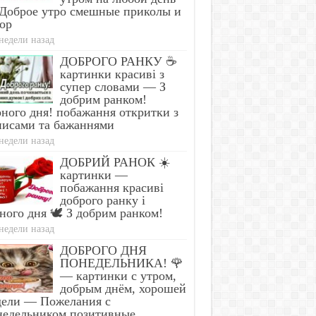
Доброе утро смешные приколы и
ор
недели назад
ДОБРОГО РАНКУ ☕
картинки красиві з
супер словами — З
добрим ранком!
ного дня! побажання откритки з
писами та бажаннями
недели назад
ДОБРИЙ РАНОК ☀️
картинки —
побажання красиві
доброго ранку і
ного дня 🕊️ З добрим ранком!
недели назад
ДОБРОГО ДНЯ
ПОНЕДЕЛЬНИКА! 🌹
— картинки с утром,
добрым днём, хорошей
дели — Пожелания с
недельником позитивные