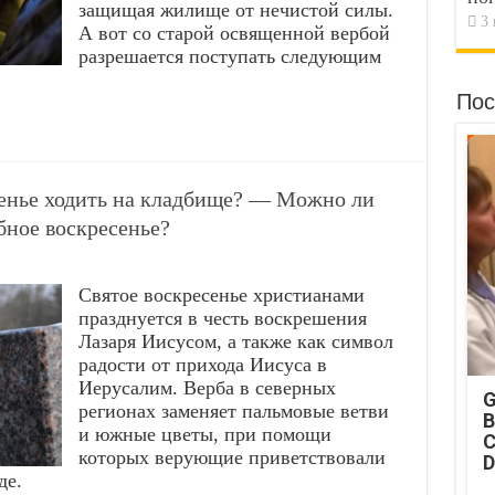
защищая жилище от нечистой силы.
3 
А вот со старой освященной вербой
разрешается поступать следующим
Пос
енье ходить на кладбище? — Можно ли
бное воскресенье?
Святое воскресенье христианами
празднуется в честь воскрешения
Лазаря Иисусом, а также как символ
радости от прихода Иисуса в
Иерусалим. Верба в северных
G
регионах заменяет пальмовые ветви
B
и южные цветы, при помощи
C
которых верующие приветствовали
D
де.