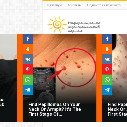
На главную
Контакты
Подписаться на новости
us:
50
Find Papillomas On Your
Find Pap
Neck Or Armpit? It's The
Neck Or 
First Stage Of...
First Sta