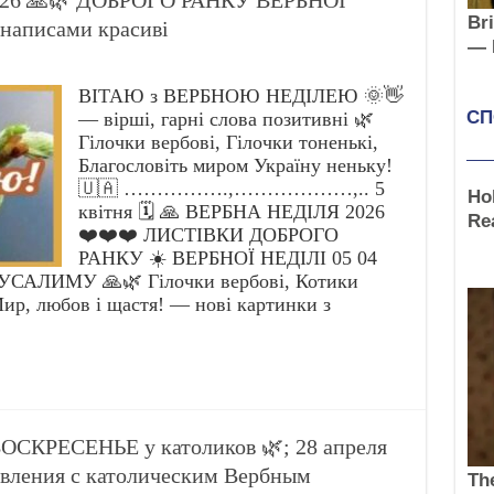
026 🙏🌿 ДОБРОГО РАНКУ ВЕРБНОЇ
 написами красиві
ВІТАЮ з ВЕРБНОЮ НЕДІЛЕЮ 🌞👋
— вірші, гарні слова позитивні 🌿
Гілочки вербові, Гілочки тоненькі,
Благословіть миром Україну неньку!
🇺🇦 …………….,………………,.. 5
квітня 🗓️ 🙏 ВЕРБНА НЕДІЛЯ 2026
❤️❤️❤️ ЛИСТІВКИ ДОБРОГО
РАНКУ ☀️ ВЕРБНОЇ НЕДІЛІ 05 04
САЛИМУ 🙏🌿 Гілочки вербові, Котики
Мир, любов і щастя! — нові картинки з
ОСКРЕСЕНЬЕ у католиков 🌿; 28 апреля
авления с католическим Вербным