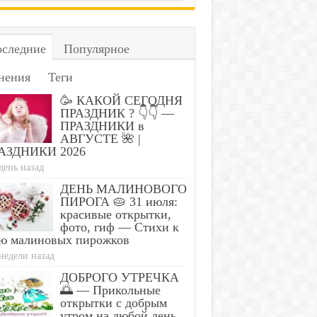
следние
Популярное
нения
Теги
🥳 КАКОЙ СЕГОДНЯ
ПРАЗДНИК ? 👇👇 —
ПРАЗДНИКИ в
АВГУСТЕ 🌺 |
АЗДНИКИ 2026
день назад
ДЕНЬ МАЛИНОВОГО
ПИРОГА 🥧 31 июля:
красивые открытки,
фото, гиф — Стихи к
ю малиновых пирожков
недели назад
ДОБРОГО УТРЕЧКА
🌅 — Прикольные
открытки с добрым
утром на любой день