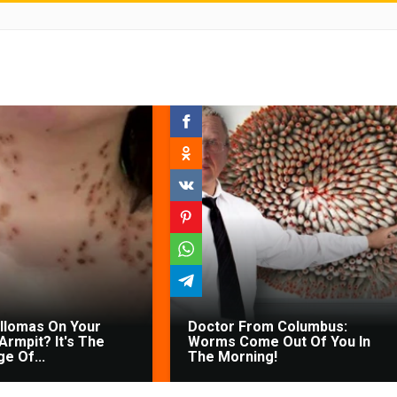
illomas On Your
Doctor From Columbus:
Armpit? It's The
Worms Come Out Of You In
ge Of...
The Morning!