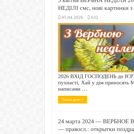
5 квітня ВЕРБНА НЕДІЛЯ 2
НЕДІЛІ смс, нові картинки з
05.04.2026
632
2026 ВХІД ГОСПОДЕНЬ до ІЄРУ
пухнасті, Хай у дім приносять 
написами …
Читать далее »
24 марта 2024 — ВЕРБНОЕ В
— правосл.: открытки поздр