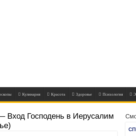
оскопы
Кулинария
Красота
Здоровье
Психология
Э
— Вход Господень в Иерусалим
Смо
ье)