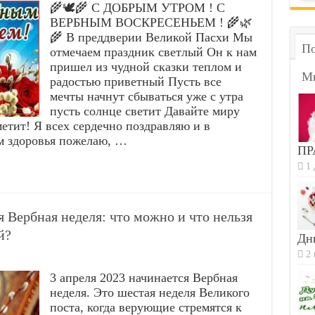
🌾🕊️🌾 С ДОБРЫМ УТРОМ ! С
ВЕРБНЫМ ВОСКРЕСЕНЬЕМ ! 🌾🌿
🌾 В преддверии Великой Пасхи Мы
По
отмечаем праздник светлый Он к нам
пришел из чудной сказки теплом и
М
радостью приветный Пусть все
мечты начнут сбываться уже с утра
пусть солнце светит Давайте миру
метит! Я всех сердечно поздравляю и в
м здоровья пожелаю, …
ПР
1 
я Вербная неделя: что можно и что нельзя
й?
Дн
2 
3 апреля 2023 начинается Вербная
неделя. Это шестая неделя Великого
поста, когда верующие стремятся к