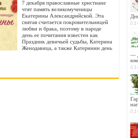
7 декабря православные христиане
чтят память великомученицы
Екатерины Александрийской. Эта
Дн
святая считается покровительницей
2 
любви и брака, поэтому в народе
день ее почитания известен как
Праздник девичьей судьбы, Катерина
Женодавица, а также Катеринин день
— 
юм
2 
Гар
на
2 