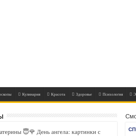
оскопы
Кулинария
Красота
Здоровье
Психология
Э
ы
Смо
атерины 😇🌹 День ангела: картинки с