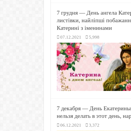
7 грудня — День ангела Кате
листівки, найліпші побажанн
Катерині з іменинами
07.12.2021
5,998
7 декабря — День Екатерины
нельзя делать в этот день, н
06.12.2021
3,372