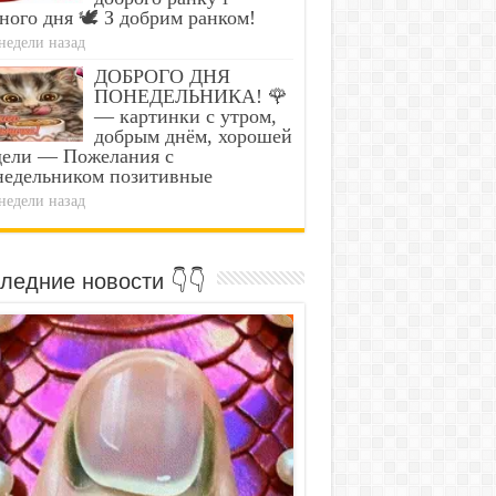
ного дня 🕊️ З добрим ранком!
недели назад
ДОБРОГО ДНЯ
ПОНЕДЕЛЬНИКА! 🌹
— картинки с утром,
добрым днём, хорошей
дели — Пожелания с
недельником позитивные
недели назад
ледние новости 👇👇