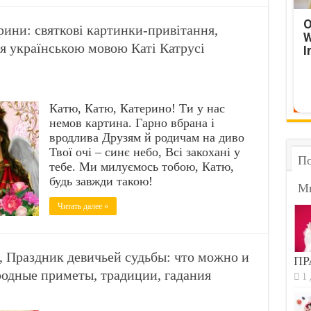
O
рини: святкові картинки-привітання,
W
я українською мовою Каті Катрусі
I
Катю, Катю, Катерино! Ти у нас
немов картина. Гарно вбрана і
вродлива Друзям й родичам на диво
Твої очі – синє небо, Всі закохані у
По
тебе. Ми милуємось тобою, Катю,
будь завжди такою!
М
Читать далее »
, Праздник девичьей судьбы: что можно и
ПР
ародные приметы, традиции, гадания
1 