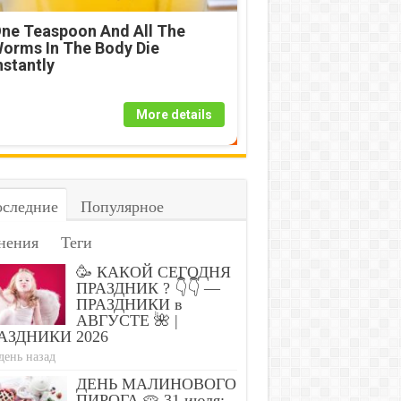
ne Teaspoon And All The
orms In The Body Die
nstantly
More details
следние
Популярное
нения
Теги
🥳 КАКОЙ СЕГОДНЯ
ПРАЗДНИК ? 👇👇 —
ПРАЗДНИКИ в
АВГУСТЕ 🌺 |
АЗДНИКИ 2026
день назад
ДЕНЬ МАЛИНОВОГО
ПИРОГА 🥧 31 июля: