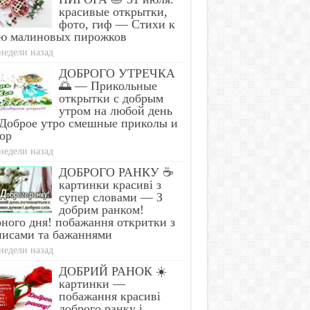
красивые открытки,
фото, гиф — Стихи к
ю малиновых пирожков
недели назад
ДОБРОГО УТРЕЧКА
🌅 — Прикольные
открытки с добрым
утром на любой день
Доброе утро смешные приколы и
ор
недели назад
ДОБРОГО РАНКУ ☕
картинки красиві з
супер словами — З
добрим ранком!
ного дня! побажання откритки з
писами та бажаннями
недели назад
ДОБРИЙ РАНОК ☀️
картинки —
побажання красиві
доброго ранку і