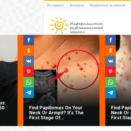
На главную
Контакты
Подписаться на новости
us:
50
Find Papillomas On Your
Find Pap
Neck Or Armpit? It's The
Neck Or 
First Stage Of...
First Sta