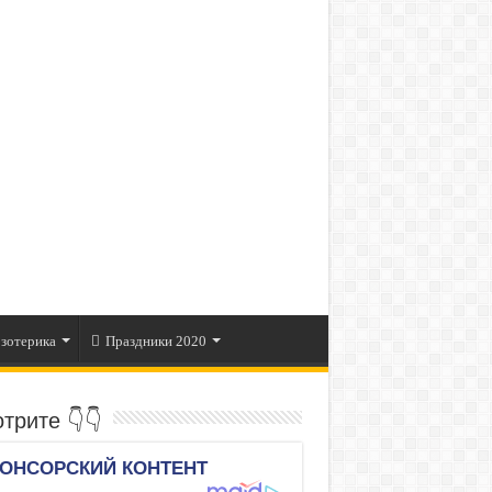
зотерика
Праздники 2020
трите 👇👇