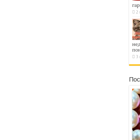
гар
2 
не
по
3 
Пос