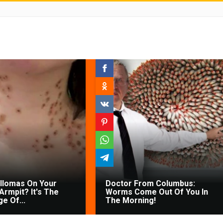
illomas On Your
Doctor From Columbus:
Armpit? It's The
Worms Come Out Of You In
ge Of...
The Morning!