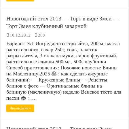
Новогодний стол 2013 — Торт в виде Змеи —
Торт Змея клубничный заварной
18.12.2012
208
Вариант №1 Ингредиенты: три яйца, 200 мл масла
растительного, сахар 250г, соль, пакетик
разрыхлителя, 3 стакана муки, сироп фруктовый,
растительные сливки 500 мл, 500г клубники
Способ приготовления: Похожие новости: Блины
на Масленицу 2025 🥞 : как сделать ажурные
блинчики? — Кружевные блины — Рецепты
блинов с фото — Оригинальные блины на
блинную (масленичную) неделю Венское тесто для
пасхи 🧁 : …
Читать далее »
Новогодний стол 2013 — Торт в виде Змеи —