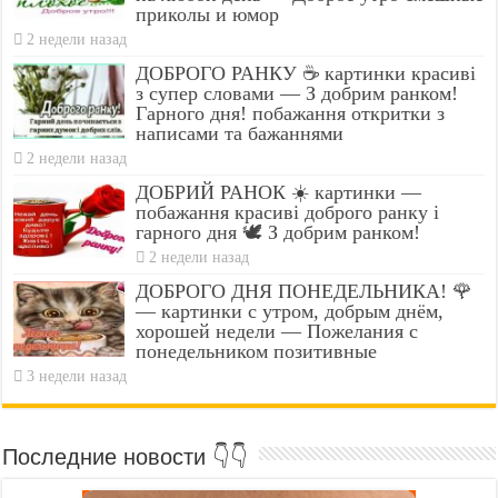
приколы и юмор
2 недели назад
ДОБРОГО РАНКУ ☕ картинки красиві
з супер словами — З добрим ранком!
Гарного дня! побажання откритки з
написами та бажаннями
2 недели назад
ДОБРИЙ РАНОК ☀️ картинки —
побажання красиві доброго ранку і
гарного дня 🕊️ З добрим ранком!
2 недели назад
ДОБРОГО ДНЯ ПОНЕДЕЛЬНИКА! 🌹
— картинки с утром, добрым днём,
хорошей недели — Пожелания с
понедельником позитивные
3 недели назад
Последние новости 👇👇