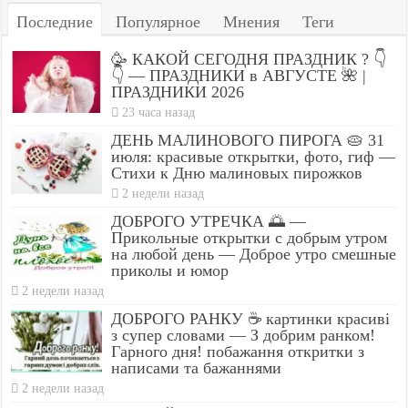
Последние
Популярное
Мнения
Теги
🥳 КАКОЙ СЕГОДНЯ ПРАЗДНИК ? 👇
👇 — ПРАЗДНИКИ в АВГУСТЕ 🌺 |
ПРАЗДНИКИ 2026
23 часа назад
ДЕНЬ МАЛИНОВОГО ПИРОГА 🥧 31
июля: красивые открытки, фото, гиф —
Стихи к Дню малиновых пирожков
2 недели назад
ДОБРОГО УТРЕЧКА 🌅 —
Прикольные открытки с добрым утром
на любой день — Доброе утро смешные
приколы и юмор
2 недели назад
ДОБРОГО РАНКУ ☕ картинки красиві
з супер словами — З добрим ранком!
Гарного дня! побажання откритки з
написами та бажаннями
2 недели назад