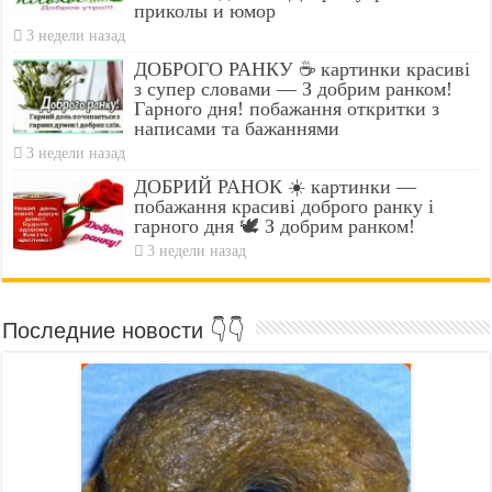
приколы и юмор
3 недели назад
ДОБРОГО РАНКУ ☕ картинки красиві
з супер словами — З добрим ранком!
Гарного дня! побажання откритки з
написами та бажаннями
3 недели назад
ДОБРИЙ РАНОК ☀️ картинки —
побажання красиві доброго ранку і
гарного дня 🕊️ З добрим ранком!
3 недели назад
Последние новости 👇👇