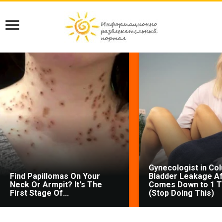
Gynecologist in Co
Find Papillomas On Your
Bladder Leakage Af
Neck Or Armpit? It's The
Comes Down to 1 T
First Stage Of...
(Stop Doing This)