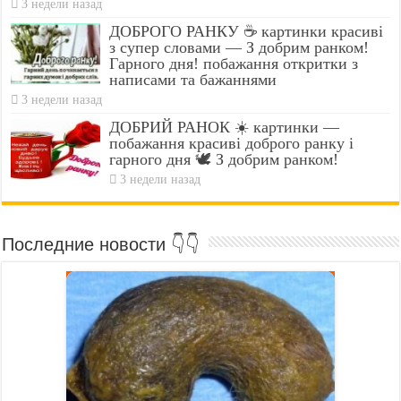
3 недели назад
ДОБРОГО РАНКУ ☕ картинки красиві
з супер словами — З добрим ранком!
Гарного дня! побажання откритки з
написами та бажаннями
3 недели назад
ДОБРИЙ РАНОК ☀️ картинки —
побажання красиві доброго ранку і
гарного дня 🕊️ З добрим ранком!
3 недели назад
Последние новости 👇👇