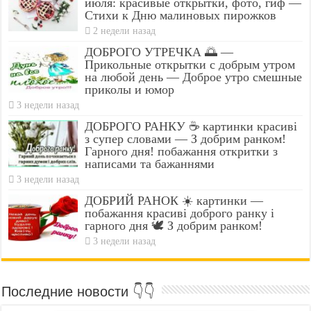
июля: красивые открытки, фото, гиф —
Стихи к Дню малиновых пирожков
2 недели назад
ДОБРОГО УТРЕЧКА 🌅 —
Прикольные открытки с добрым утром
на любой день — Доброе утро смешные
приколы и юмор
3 недели назад
ДОБРОГО РАНКУ ☕ картинки красиві
з супер словами — З добрим ранком!
Гарного дня! побажання откритки з
написами та бажаннями
3 недели назад
ДОБРИЙ РАНОК ☀️ картинки —
побажання красиві доброго ранку і
гарного дня 🕊️ З добрим ранком!
3 недели назад
Последние новости 👇👇