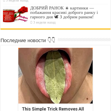
3 недели назад
ДОБРИЙ РАНОК ☀️ картинки —
побажання красиві доброго ранку і
гарного дня 🕊️ З добрим ранком!
3 недели назад
Последние новости 👇👇
This Simple Trick Removes All