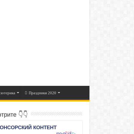
зотерика
Праздники 2020
трите 👇👇