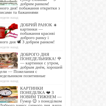
добрим ранком!
ного дня! побажання откритки з
писами та бажаннями
недели назад
ДОБРИЙ РАНОК ☀️
картинки —
побажання красиві
доброго ранку і
ного дня 🕊️ З добрим ранком!
недели назад
ДОБРОГО ДНЯ
ПОНЕДЕЛЬНИКА! 🌹
— картинки с утром,
добрым днём, хорошей
дели — Пожелания с
недельником позитивные
недели назад
КАРТИНКИ
ПОНЕДІЛКА ❤️ З
НОВИМ ТИЖНЕМ —
Гумор 😉 з понеділком
оброго ранку, гарного дня, ваша