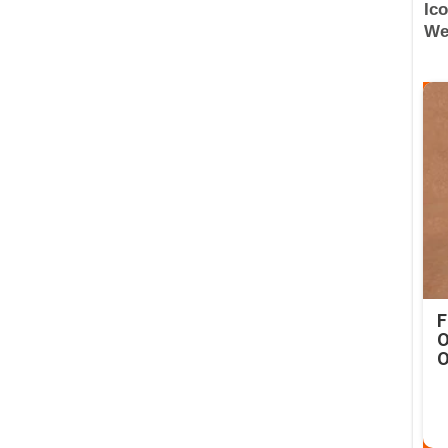
F
O
O