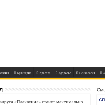
оскопы
Кулинария
Красота
Здоровье
Психология
Э
л
Смо
авируса «Плаквенил» станет максимально