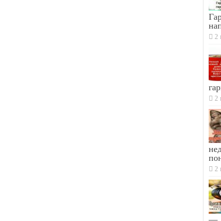
Гар
на
2 
гар
2 
не
по
2 
— Д