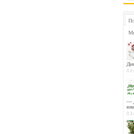
По
М
Дн
2 
— 
юм
2 