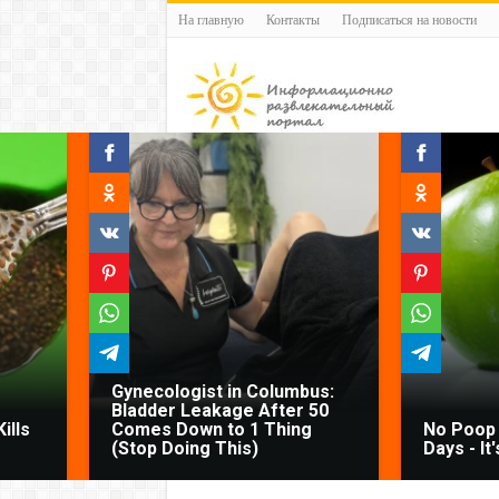
На главную
Контакты
Подписаться на новости
Gynecologist in Columbus:
Bladder Leakage After 50
ills
Comes Down to 1 Thing
No Poop 
(Stop Doing This)
Days - It