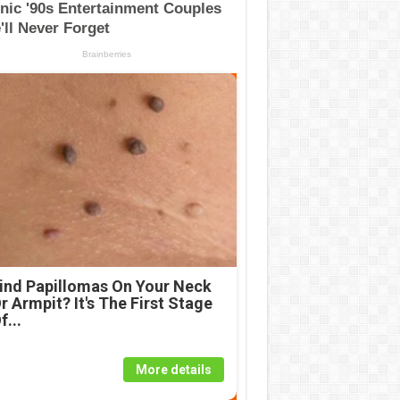
ind Papillomas On Your Neck
r Armpit? It's The First Stage
f...
More details