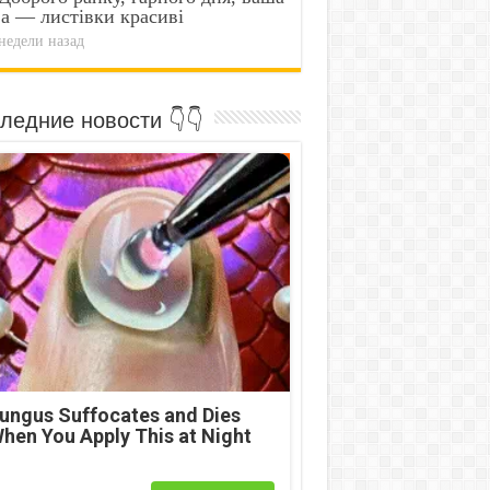
а — листівки красиві
недели назад
ледние новости 👇👇
ungus Suffocates and Dies
hen You Apply This at Night