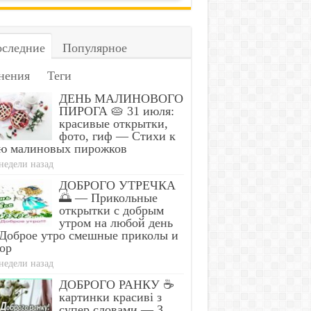
следние
Популярное
нения
Теги
ДЕНЬ МАЛИНОВОГО
ПИРОГА 🥧 31 июля:
красивые открытки,
фото, гиф — Стихи к
ю малиновых пирожков
недели назад
ДОБРОГО УТРЕЧКА
🌅 — Прикольные
открытки с добрым
утром на любой день
Доброе утро смешные приколы и
ор
недели назад
ДОБРОГО РАНКУ ☕
картинки красиві з
супер словами — З