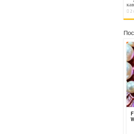
кав
2 
Пос
F
W