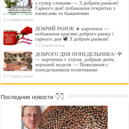
з супер словами — З добрим ранком!
Гарного дня! побажання откритки з
написами та бажаннями
2 недели назад
ДОБРИЙ РАНОК ☀️ картинки —
побажання красиві доброго ранку і
гарного дня 🕊️ З добрим ранком!
2 недели назад
ДОБРОГО ДНЯ ПОНЕДЕЛЬНИКА! 🌹
— картинки с утром, добрым днём,
хорошей недели — Пожелания с
понедельником позитивные
2 недели назад
Последние новости 👇👇