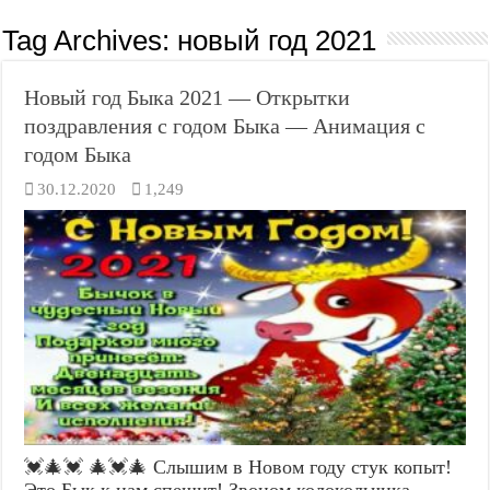
Tag Archives:
новый год 2021
Новый год Быка 2021 — Открытки
поздравления с годом Быка — Анимация с
годом Быка
30.12.2020
1,249
💓🎄💓 🎄💓🎄 Слышим в Новом году стук копыт!
Это Бык к нам спешит! Звоном колокольчика