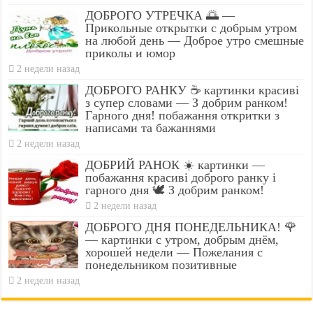
ДОБРОГО УТРЕЧКА 🌅 —
Прикольные открытки с добрым утром
на любой день — Доброе утро смешные
приколы и юмор
2 недели назад
ДОБРОГО РАНКУ ☕ картинки красиві
з супер словами — З добрим ранком!
Гарного дня! побажання откритки з
написами та бажаннями
2 недели назад
ДОБРИЙ РАНОК ☀️ картинки —
побажання красиві доброго ранку і
гарного дня 🕊️ З добрим ранком!
2 недели назад
ДОБРОГО ДНЯ ПОНЕДЕЛЬНИКА! 🌹
— картинки с утром, добрым днём,
хорошей недели — Пожелания с
понедельником позитивные
2 недели назад