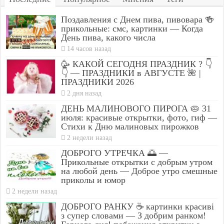
Поздавления с Днем пива, пивовара 🍻
прикольные: смс, картинки — Когда
День пива, какого числа
14 часов назад
🥳 КАКОЙ СЕГОДНЯ ПРАЗДНИК ? 👇
👇 — ПРАЗДНИКИ в АВГУСТЕ 🌺 |
ПРАЗДНИКИ 2026
2 дня назад
ДЕНЬ МАЛИНОВОГО ПИРОГА 🥧 31
июля: красивые открытки, фото, гиф —
Стихи к Дню малиновых пирожков
2 недели назад
ДОБРОГО УТРЕЧКА 🌅 —
Прикольные открытки с добрым утром
на любой день — Доброе утро смешные
приколы и юмор
2 недели назад
ДОБРОГО РАНКУ ☕ картинки красиві
з супер словами — З добрим ранком!