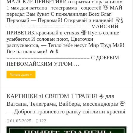
МАЙСКИЕ ПРИВЕТИКИ открытки с праздником
1 мая для ватсапа | телеграмма | соцсетей 👋 МАЙ
передал Вам букет С пожеланиями Всех Благ!
Первомай — Первомай! Открывай и наливай! 🥂🍾
============================ МАЙСКИЙ
ПРИВЕТИК красивый в стихах 🤩 Пусть солнце
улыбается И соловьи поют, Цветочки
распускаются, — Тепло тебе несут Мир Труд Май!
Все на шашлыки! 🔥🍢
============================ С ДОБРЫМ
ПЕРВОМАЙСКИМ УТРОМ …
Читать далее »
КАРТИНКИ зі СВЯТОМ 1 ТРАВНЯ ☀️ для
Ватсапа, Телеграма, Вайбера, мессенджерів 🌸
— Доброго травневого ранку світлини красиві
01.05.2025
122