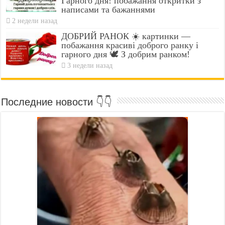
Гарного дня! побажання откритки з
написами та бажаннями
2 недели назад
ДОБРИЙ РАНОК ☀️ картинки —
побажання красиві доброго ранку і
гарного дня 🕊️ З добрим ранком!
3 недели назад
Последние новости 👇👇