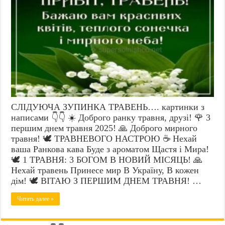
СЛІДУЮЧА ЗУПИНКА ТРАВЕНЬ…. картинки з
написами 👇👇 ☀️ Доброго ранку травня, друзі! 🌹 3
першим днем травня 2025! 🙏 Доброго мирного
травня! 🕊️ ТРАВНЕВОГО НАСТРОЮ ☕ Нехай
ваша Ранкова кава Буде з ароматом Щастя і Мира!
🕊️ 1 ТРАВНЯ: 3 БОГОМ В НОВИЙ МІСЯЦЬ! 🙏
Нехай травень Принесе мир В Україну, В кожен
дім! 🕊️ ВІТАЮ З ПЕРШИМ ДНЕМ ТРАВНЯ! …
Читать далее »