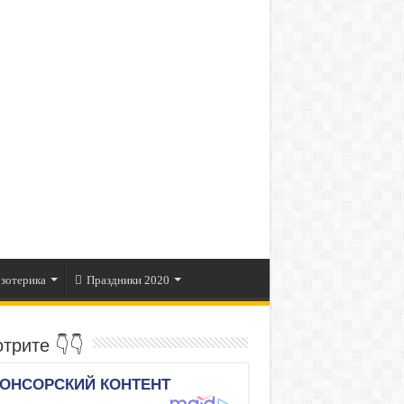
зотерика
Праздники 2020
трите 👇👇