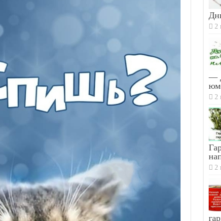
Дн
2 
— 
юм
2 
Гар
на
2 
гар