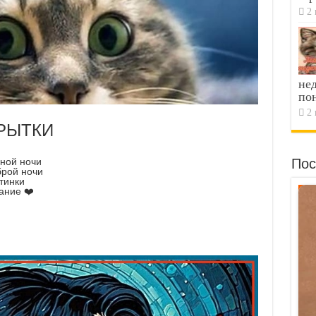
2 
не
по
2 
РЫТКИ
Пос
йной ночи
брой ночи
тинки
ание ❤️