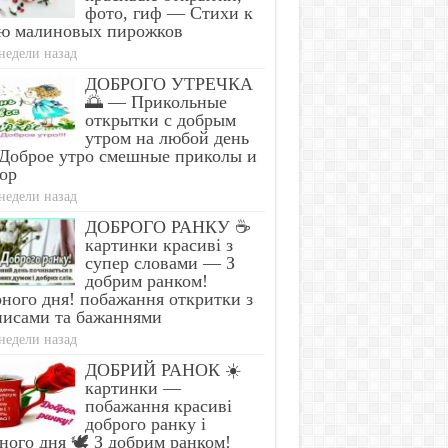
фото, гиф — Стихи к
ю малиновых пирожков
недели назад
ДОБРОГО УТРЕЧКА
🌅 — Прикольные
открытки с добрым
утром на любой день
Доброе утро смешные приколы и
ор
недели назад
ДОБРОГО РАНКУ ☕
картинки красиві з
супер словами — З
добрим ранком!
ного дня! побажання откритки з
писами та бажаннями
недели назад
ДОБРИЙ РАНОК ☀️
картинки —
побажання красиві
доброго ранку і
ного дня 🕊️ З добрим ранком!