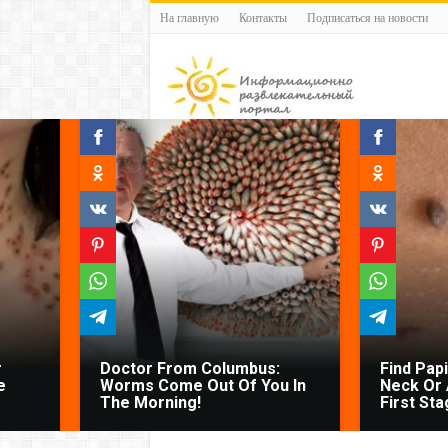
На главную
Контакты
Подписаться на новости
r
Doctor From Columbus:
Find Pap
e
Worms Come Out Of You In
Neck Or 
The Morning!
First Sta