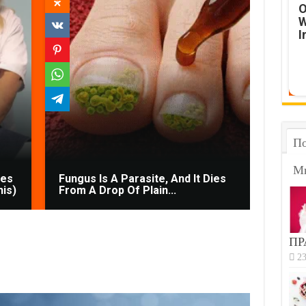
O
W
I
По
М
mes
Fungus Is A Parasite, And It Dies
This 
his)
From A Drop Of Plain...
Paras
ПР
23