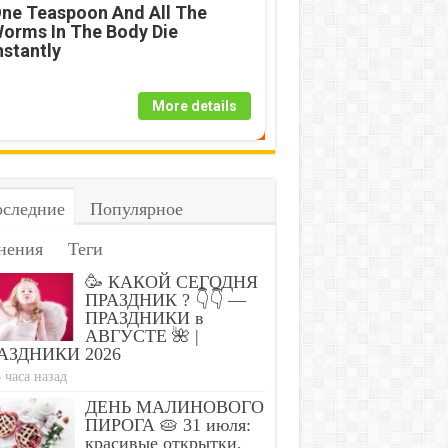
ne Teaspoon And All The
orms In The Body Die
nstantly
More details
следние
Популярное
нения
Теги
Simple Trick Removes All
Doctor: One Teaspoon K
ites From Your Body!
Worms in Your Body!
🥳 КАКОЙ СЕГОДНЯ
ПРАЗДНИК ? 👇👇 —
ПРАЗДНИКИ в
АВГУСТЕ 🌺 |
АЗДНИКИ 2026
 часа назад
ДЕНЬ МАЛИНОВОГО
ПИРОГА 🥧 31 июля:
красивые открытки,