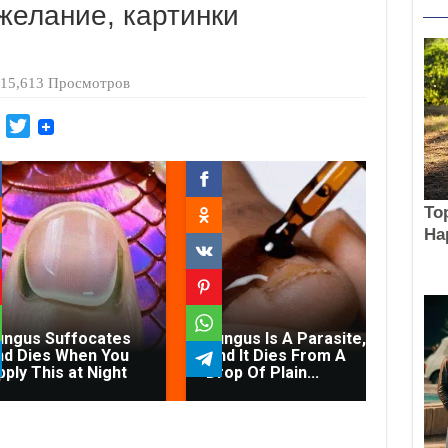
желание, картинки
15,613 Просмотров
M
T
a
w
i
i
l
t
.
t
R
e
u
r
Con
ungus Suffocates
Fungus Is A Parasite,
Di
nd Dies When You
And It Dies From A
Fec
pply This at Night
Drop Of Plain...
On