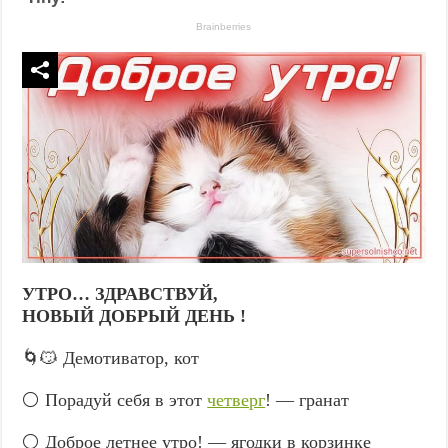
УТРО… ЗДРАВСТВУЙ,
НОВЫЙ ДОБРЫЙ ДЕНЬ !
🌀😼 Демотиватор, кот
⚪ Порадуй себя в этот
четверг
! — гранат
⚪ Доброе летнее утро! — ягодки в корзинке