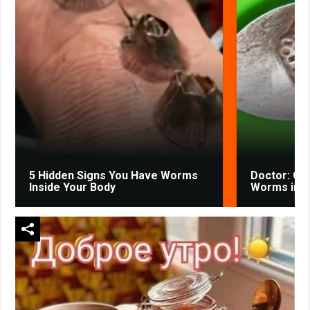
5 Hidden Signs You Have Worms
Doctor: One
Inside Your Body
Worms in Y