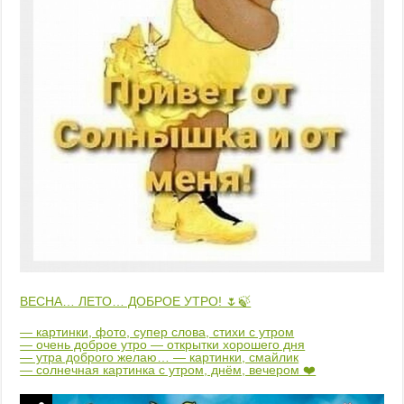
ВЕСНА… ЛЕТО… ДОБРОЕ УТРО! 🌷🍃
— картинки, фото, супер слова, стихи с утром
— очень доброе утро — открытки хорошего дня
— утра доброго желаю… — картинки, смайлик
— солнечная картинка с утром, днём, вечером ❤️