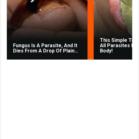
k
p
m
s
s
s
t
n
i
k
This Simple Tri
i
Fungus Is A Parasite, And It
All Parasites Fr
Dies From A Drop Of Plain...
Body!