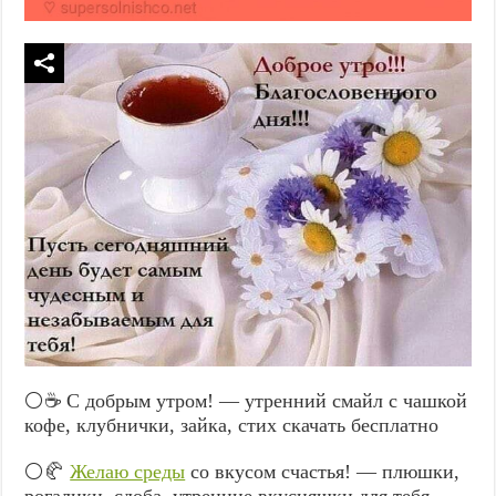
⚪☕ С добрым утром! — утренний смайл с чашкой
кофе, клубнички, зайка, стих скачать бесплатно
⚪🥐
Желаю среды
со вкусом счастья! — плюшки,
рогалики, сдоба, утренние вкусняшки для тебя…