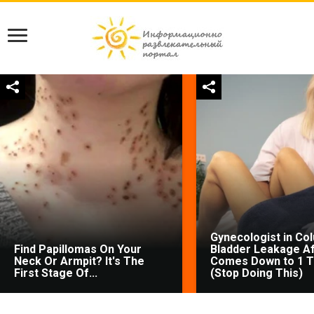
Gynecologist in Co
Find Papillomas On Your
Bladder Leakage Af
Neck Or Armpit? It's The
Comes Down to 1 T
First Stage Of...
(Stop Doing This)