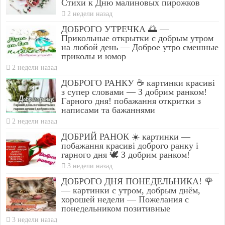
Стихи к Дню малиновых пирожков
2 недели назад
ДОБРОГО УТРЕЧКА 🌅 —
Прикольные открытки с добрым утром
на любой день — Доброе утро смешные
приколы и юмор
2 недели назад
ДОБРОГО РАНКУ ☕ картинки красиві
з супер словами — З добрим ранком!
Гарного дня! побажання откритки з
написами та бажаннями
2 недели назад
ДОБРИЙ РАНОК ☀️ картинки —
побажання красиві доброго ранку і
гарного дня 🕊️ З добрим ранком!
3 недели назад
ДОБРОГО ДНЯ ПОНЕДЕЛЬНИКА! 🌹
— картинки с утром, добрым днём,
хорошей недели — Пожелания с
понедельником позитивные
3 недели назад