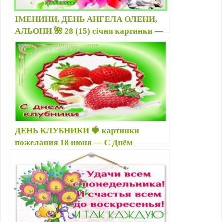
ІМЕНИНИ, ДЕНЬ АНГЕЛА ОЛЕНИ,
АЛЬОНИ 🌺 28 (15) січня картинки —
Красиві привітання, душевні світлини
Оленам, Альонам від душі
ДЕНЬ КЛУБНИКИ 🍓 картинки
пожелания 18 июня — С Днём
клубники открытки с клубничкой 21 и
27 мая, 29 июля, 27 февраля