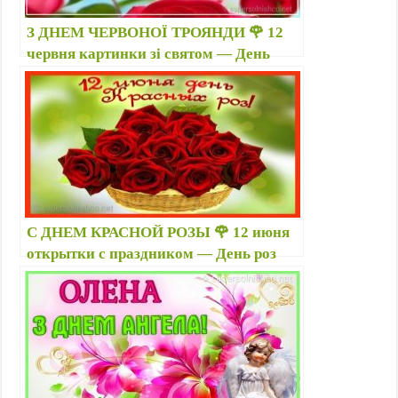
З ДНЕМ ЧЕРВОНОЇ ТРОЯНДИ 🌹 12
червня картинки зі святом — День
троянд поздоровлення — Листівки з
трояндами красиві з написом
С ДНЕМ КРАСНОЙ РОЗЫ 🌹 12 июня
открытки с праздником — День роз
поздравления — Открытки с розами
красивые с надписями