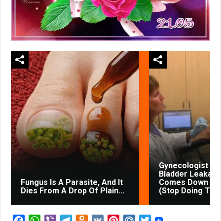
Gynecologist in
Bladder Leakage
Fungus Is A Parasite, And It
Comes Down to 
Dies From A Drop Of Plain...
(Stop Doing This
F
W
V
T
O
V
P
M
T