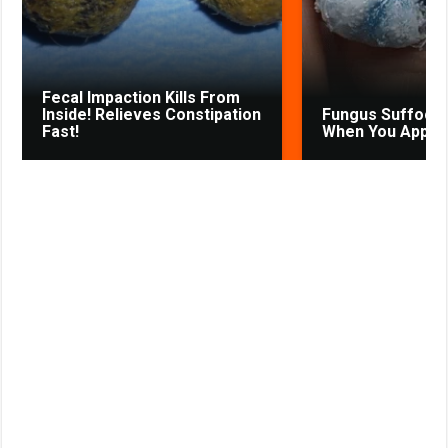
s
t
n
i
k
Fecal Impaction Kills From
i
Inside! Relieves Constipation
Fungus Suffocat
Fast!
When You Apply T