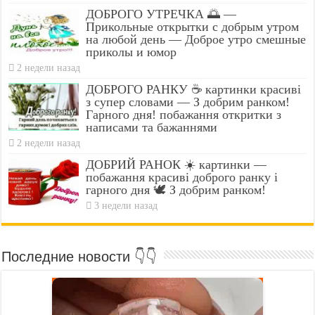
ДОБРОГО УТРЕЧКА 🌅 —
Прикольные открытки с добрым утром
на любой день — Доброе утро смешные
приколы и юмор
2 недели назад
ДОБРОГО РАНКУ ☕ картинки красиві
з супер словами — З добрим ранком!
Гарного дня! побажання откритки з
написами та бажаннями
2 недели назад
ДОБРИЙ РАНОК ☀️ картинки —
побажання красиві доброго ранку і
гарного дня 🕊️ З добрим ранком!
3 недели назад
Последние новости 👇👇