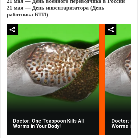
21 мая — День военного переводчика в России
21 мая — День инвентаризатора (День
работника БТИ)
Doctor: One Teaspoon Kills All
Doctor: One
Worms in Your Body!
Worms in Y