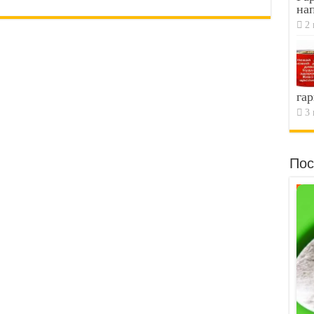
на
2 
гар
3 
Пос