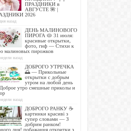
ПРАЗДНИКИ в
АВГУСТЕ 🌺 |
АЗДНИКИ 2026
дня назад
ДЕНЬ МАЛИНОВОГО
ПИРОГА 🥧 31 июля:
красивые открытки,
фото, гиф — Стихи к
ю малиновых пирожков
недели назад
ДОБРОГО УТРЕЧКА
🌅 — Прикольные
открытки с добрым
утром на любой день
Доброе утро смешные приколы и
ор
недели назад
ДОБРОГО РАНКУ ☕
картинки красиві з
супер словами — З
добрим ранком!
ного дня! побажання откритки з