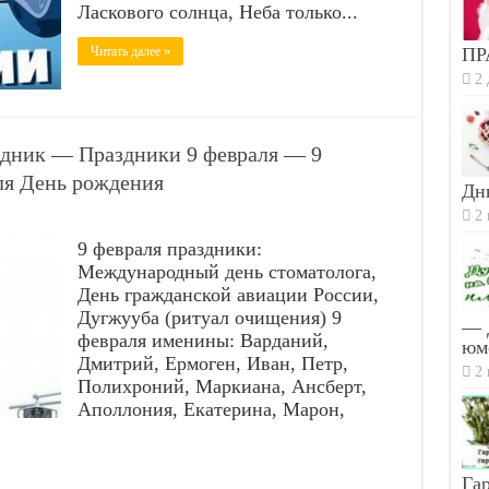
Ласкового солнца, Неба только...
Читать далее »
ПР
2 
аздник — Праздники 9 февраля — 9
ля День рождения
Дн
2 
9 февраля праздники:
Международный день стоматолога,
День гражданской авиации России,
Дугжууба (ритуал очищения) 9
— 
февраля именины: Варданий,
юм
Дмитрий, Ермоген, Иван, Петр,
2 
Полихроний, Маркиана, Ансберт,
Аполлония, Екатерина, Марон,
Гар