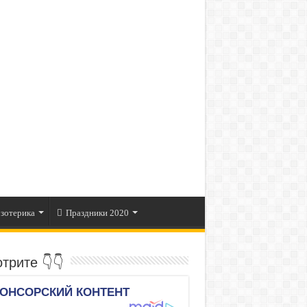
зотерика
Праздники 2020
трите 👇👇