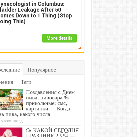
ynecologist in Columbus:
ladder Leakage After 50
omes Down to 1 Thing (Stop
oing This)
More details
следние
Популярное
нения
Теги
Поздавления с Днем
пива, пивовара 🍻
прикольные: смс,
картинки — Когда
ь пива, какого числа
 часов назад
🥳 КАКОЙ СЕГОДНЯ
ПРАЗДНИК ? 👇👇 —