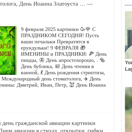
толога, День Иоанна Златоуста … —
9 февраля 2025 картинки 🥳🌹 С
ПРАЗДНИКОМ СЕГОДНЯ! Пусть
ваши печальки Превратятся в
ерундульки! 9 ФЕВРАЛЯ 🎁
ИМЕНИНЫ и ПРАЗДНИКИ: 🍕 День
пиццы, 🦋 День апростохорошо, . 🥯
День бублика, 🛀 День чтения в
ванной, 💃 День рождения стриптиза,
 Международный день стоматолога, ✈️ День
енины: Дмитрий, Иван, Петр, 💒 День Иоанна
 день гражданской авиации картинки
Днем авиации в стихах, открытки, гифки