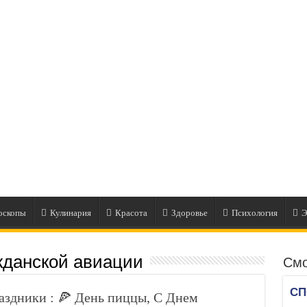
оскопы
Кулинария
Красота
Здоровье
Психология
Э
жданской авиации
Смо
здники : 🍕 День пиццы, С Днем