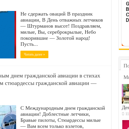
G
B
Не сдержать оваций В праздник
C
авиации, В День отважных летчиков
D
— Штурманов высот! Поздравляем,
милые, Вы, сереброкрылые, Небо
покорившие — Золотой народ!
Пусть...
Читать далее »
По
ым днем гражданской авиации в стихах
М
ом стюардессы гражданской авиации —
Ден
С Международным днем гражданской
авиации! Доблестные летчики,
11
Бравые пилоты, Стюардессы милые
— Вам всем только взлетов,