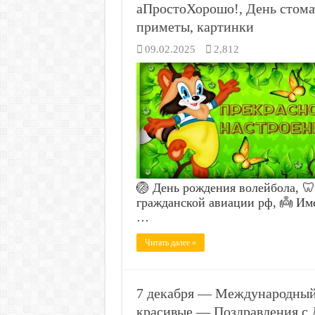
аПростоХорошо!, День стома
приметы, картинки
09.02.2025
2,812
🏐 День рождения волейбола, 
гражданской авиации рф, 👼 Им
…
Читать далее »
7 декабря — Международный
красивые — Поздравления с 