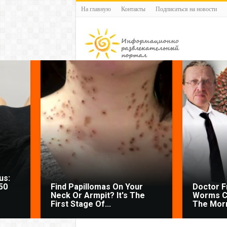
На главную
Контакты
Подписаться на новости
us:
50
Find Papillomas On Your
Doctor 
Neck Or Armpit? It's The
Worms C
First Stage Of...
The Morn