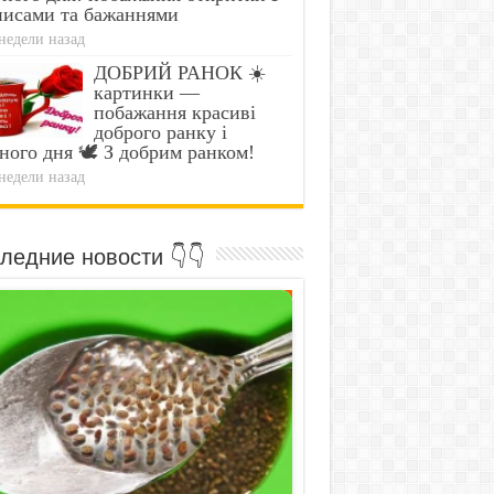
писами та бажаннями
недели назад
ДОБРИЙ РАНОК ☀️
картинки —
побажання красиві
доброго ранку і
ного дня 🕊️ З добрим ранком!
недели назад
ледние новости 👇👇