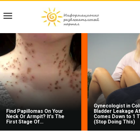
Gynecologist in Co
Find Papillomas On Your
Bladder Leakage Af
Neck Or Armpit? It's The
Comes Down to 1 T
First Stage Of...
(Stop Doing This)