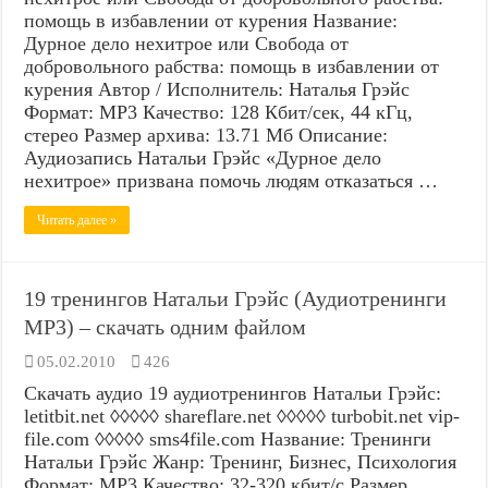
помощь в избавлении от курения Название:
Дурное дело нехитрое или Свобода от
добровольного рабства: помощь в избавлении от
курения Автор / Исполнитель: Наталья Грэйс
Формат: MP3 Качество: 128 Кбит/сек, 44 кГц,
стерео Размер архива: 13.71 Мб Описание:
Аудиозапись Натальи Грэйс «Дурное дело
нехитрое» призвана помочь людям отказаться …
Читать далее »
19 тренингов Натальи Грэйс (Аудиотренинги
MP3) – скачать одним файлом
05.02.2010
426
Скачать аудио 19 аудиотренингов Натальи Грэйс:
letitbit.net ◊◊◊◊◊ shareflare.net ◊◊◊◊◊ turbobit.net vip-
file.com ◊◊◊◊◊ sms4file.com Название: Тренинги
Натальи Грэйс Жанр: Тренинг, Бизнес, Психология
Формат: MP3 Качество: 32-320 кбит/с Размер