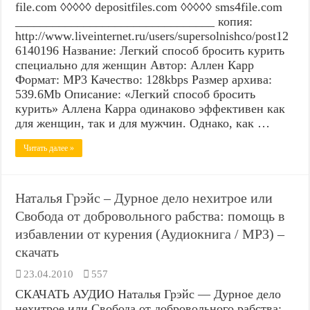
file.com ◊◊◊◊◊ depositfiles.com ◊◊◊◊◊ sms4file.com
________________________________ копия:
http://www.liveinternet.ru/users/supersolnishco/post12
6140196 Название: Легкий способ бросить курить
специально для женщин Автор: Аллен Карр
Формат: MP3 Качество: 128kbps Размер архива:
539.6Mb Описание: «Легкий способ бросить
курить» Аллена Карра одинаково эффективен как
для женщин, так и для мужчин. Однако, как …
Читать далее »
Наталья Грэйс – Дурное дело нехитрое или
Свобода от добровольного рабства: помощь в
избавлении от курения (Аудиокнига / MP3) –
скачать
23.04.2010
557
СКАЧАТЬ АУДИО Наталья Грэйс — Дурное дело
нехитрое или Свобода от добровольного рабства: