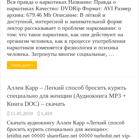
Вся правда о наркотиках Название: Правда о
наркотиках Качество: DVDRip Формат: AVI Размер
архива: 679.46 Mb Описание: В лёгкой и
доступной, интересной и занимательной форме
лектор рассказывает о проблеме наркомании: о
том: что такое наркотики, как они действуют на
организм человека, как в процессе употребления
наркотиков изменяется физиология и психика
человека. Затронуты многие социальные, …
Читать далее »
Аллен Карр – Легкий способ бросить курить
специально для женщин (Аудиокнига MP3 +
Книга DOC) – скачать
11.05.2010
1,459
Скачать аудиокнигу Аллен Карр «Легкий способ
бросить курить специально для женщин»:
letitbit.net ◊◊◊◊◊ shareflare.net ◊◊◊◊◊ turbobit.net vip-