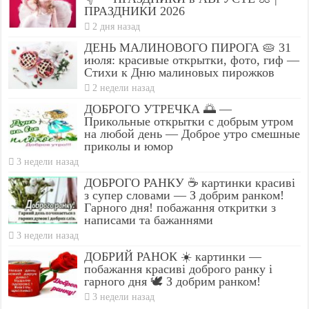
ПРАЗДНИКИ 2026
2 дня назад
ДЕНЬ МАЛИНОВОГО ПИРОГА 🥧 31
июля: красивые открытки, фото, гиф —
Стихи к Дню малиновых пирожков
2 недели назад
ДОБРОГО УТРЕЧКА 🌅 —
Прикольные открытки с добрым утром
на любой день — Доброе утро смешные
приколы и юмор
3 недели назад
ДОБРОГО РАНКУ ☕ картинки красиві
з супер словами — З добрим ранком!
Гарного дня! побажання откритки з
написами та бажаннями
3 недели назад
ДОБРИЙ РАНОК ☀️ картинки —
побажання красиві доброго ранку і
гарного дня 🕊️ З добрим ранком!
3 недели назад