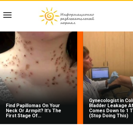
Gynecologist in Co
Find Papillomas On Your
Bladder Leakage Af
Neck Or Armpit? It's The
Comes Down to 1 T
First Stage Of...
(Stop Doing This)