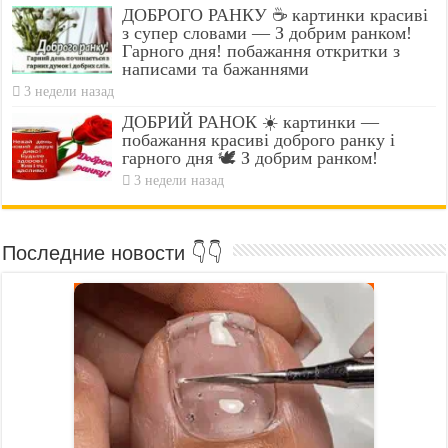
ДОБРОГО РАНКУ ☕ картинки красиві
з супер словами — З добрим ранком!
Гарного дня! побажання откритки з
написами та бажаннями
3 недели назад
ДОБРИЙ РАНОК ☀️ картинки —
побажання красиві доброго ранку і
гарного дня 🕊️ З добрим ранком!
3 недели назад
Последние новости 👇👇