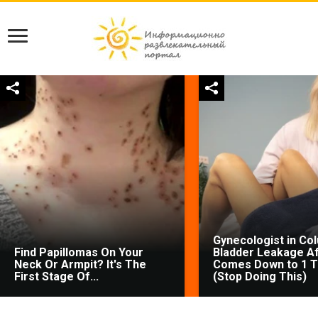
Gynecologist in Co
Find Papillomas On Your
Bladder Leakage Af
Neck Or Armpit? It's The
Comes Down to 1 T
First Stage Of...
(Stop Doing This)