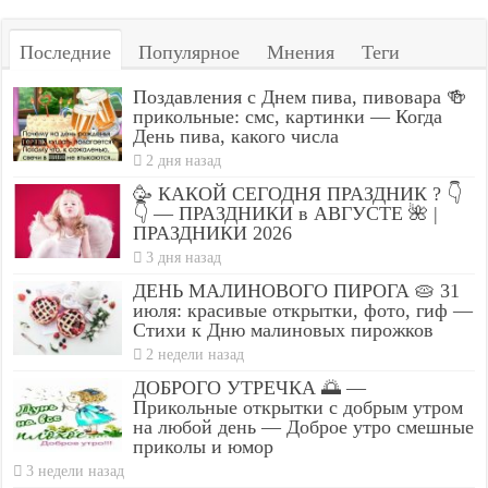
Последние
Популярное
Мнения
Теги
Поздавления с Днем пива, пивовара 🍻
прикольные: смс, картинки — Когда
День пива, какого числа
2 дня назад
🥳 КАКОЙ СЕГОДНЯ ПРАЗДНИК ? 👇
👇 — ПРАЗДНИКИ в АВГУСТЕ 🌺 |
ПРАЗДНИКИ 2026
3 дня назад
ДЕНЬ МАЛИНОВОГО ПИРОГА 🥧 31
июля: красивые открытки, фото, гиф —
Стихи к Дню малиновых пирожков
2 недели назад
ДОБРОГО УТРЕЧКА 🌅 —
Прикольные открытки с добрым утром
на любой день — Доброе утро смешные
приколы и юмор
3 недели назад