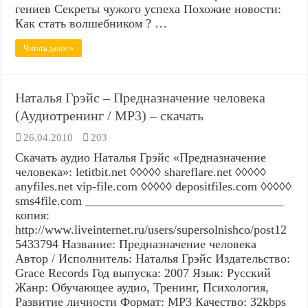
гениев Секреты чужого успеха Похожие новости:
Как стать волшебником ? …
Читать далее »
Наталья Грэйс – Предназначение человека
(Аудиотренинг / MP3) – скачать
26.04.2010
203
Скачать аудио Наталья Грэйс «Предназначение
человека»: letitbit.net ◊◊◊◊◊ shareflare.net ◊◊◊◊◊
anyfiles.net vip-file.com ◊◊◊◊◊ depositfiles.com ◊◊◊◊◊
sms4file.com ________________________________
копия:
http://www.liveinternet.ru/users/supersolnishco/post12
5433794 Название: Предназначение человека
Автор / Исполнитель: Наталья Грэйс Издательство:
Grace Records Год выпуска: 2007 Язык: Русский
Жанр: Обучающее аудио, Тренинг, Психология,
Развитие личности Формат: MP3 Качество: 32kbps