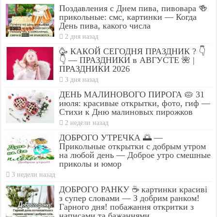
Поздавления с Днем пива, пивовара 🍻
прикольные: смс, картинки — Когда
День пива, какого числа
2 дня назад
🥳 КАКОЙ СЕГОДНЯ ПРАЗДНИК ? 👇
👇 — ПРАЗДНИКИ в АВГУСТЕ 🌺 |
ПРАЗДНИКИ 2026
3 дня назад
ДЕНЬ МАЛИНОВОГО ПИРОГА 🥧 31
июля: красивые открытки, фото, гиф —
Стихи к Дню малиновых пирожков
2 недели назад
ДОБРОГО УТРЕЧКА 🌅 —
Прикольные открытки с добрым утром
на любой день — Доброе утро смешные
приколы и юмор
3 недели назад
ДОБРОГО РАНКУ ☕ картинки красиві
з супер словами — З добрим ранком!
Гарного дня! побажання откритки з
написами та бажаннями