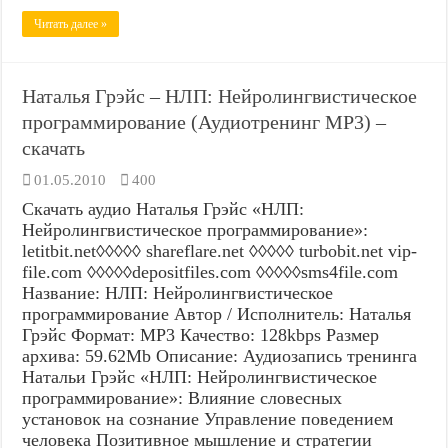
Читать далее »
Наталья Грэйс – НЛП: Нейролингвистическое
программирование (Аудиотренинг MP3) –
скачать
01.05.2010
400
Скачать аудио Наталья Грэйс «НЛП:
Нейролингвистическое программирование»:
letitbit.net◊◊◊◊◊ shareflare.net ◊◊◊◊◊ turbobit.net vip-
file.com ◊◊◊◊◊depositfiles.com ◊◊◊◊◊sms4file.com
Название: НЛП: Нейролингвистическое
программирование Автор / Исполнитель: Наталья
Грэйс Формат: MP3 Качество: 128kbps Размер
архива: 59.62Mb Описание: Аудиозапись тренинга
Натальи Грэйс «НЛП: Нейролингвистическое
программирование»: Влияние словесных
установок на сознание Управление поведением
человека Позитивное мышление и стратегии