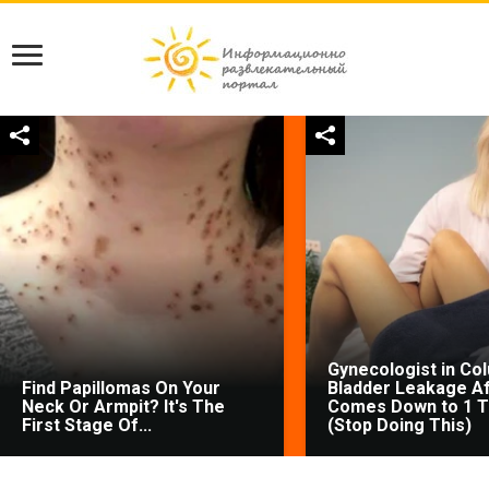
Gynecologist in Co
Find Papillomas On Your
Bladder Leakage Af
Neck Or Armpit? It's The
Comes Down to 1 T
First Stage Of...
(Stop Doing This)