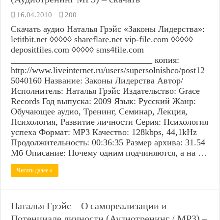
16.04.2010
200
Скачать аудио Наталья Грэйс «Законы Лидерства»:
letitbit.net ◊◊◊◊◊ shareflare.net vip-file.com ◊◊◊◊◊
depositfiles.com ◊◊◊◊◊ sms4file.com
________________________________ копия:
http://www.liveinternet.ru/users/supersolnishco/post12
5040160 Название: Законы Лидерства Автор/
Исполнитель: Наталья Грэйс Издательство: Grace
Records Год выпуска: 2009 Язык: Русский Жанр:
Обучающее аудио, Тренинг, Семинар, Лекция,
Психология, Развитие личности Серия: Психология
успеха Формат: MP3 Качество: 128kbps, 44,1kHz
Продолжительность: 00:36:35 Размер архива: 31.54
Мб Описание: Почему одним подчиняются, а на …
Читать далее »
Наталья Грэйс – О самореализации и
Потенциале личности (Аудиотренинг / MP3) –