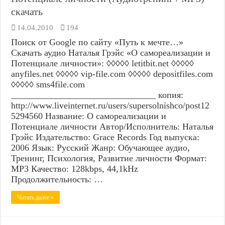
скачать
14.04.2010
194
Поиск от Google по сайту «Путь к мечте…»
Скачать аудио Наталья Грэйс «О самореализации и
Потенциале личности»: ◊◊◊◊◊ letitbit.net ◊◊◊◊◊
anyfiles.net ◊◊◊◊◊ vip-file.com ◊◊◊◊◊ depositfiles.com
◊◊◊◊◊ sms4file.com
________________________________ копия:
http://www.liveinternet.ru/users/supersolnishco/post12
5294560 Название: О самореализации и
Потенциале личности Автор/Исполнитель: Наталья
Грэйс Издательство: Grace Records Год выпуска:
2006 Язык: Русский Жанр: Обучающее аудио,
Тренинг, Психология, Развитие личности Формат:
MP3 Качество: 128kbps, 44,1kHz
Продолжительность: …
Читать далее »