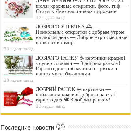
ДЕНЬ МАЛИНОВОГО ПИРОГА 🥧 31
июля: красивые открытки, фото, гиф —
Стихи к Дню малиновых пирожков
2 недели назад
ДОБРОГО УТРЕЧКА 🌅 —
Прикольные открытки с добрым утром
на любой день — Доброе утро смешные
приколы и юмор
3 недели назад
ДОБРОГО РАНКУ ☕ картинки красиві
з супер словами — З добрим ранком!
Гарного дня! побажання откритки з
написами та бажаннями
3 недели назад
ДОБРИЙ РАНОК ☀️ картинки —
побажання красиві доброго ранку і
гарного дня 🕊️ З добрим ранком!
3 недели назад
Последние новости 👇👇