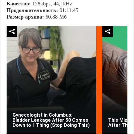
Качество:
128kbps, 44,1kHz
Продолжительность:
01:11:45
Размер архива:
60.88 Мб
Gynecologist in Columbus:
Bladder Leakage After 50 Comes
This Mixtur
Down to 1 Thing (Stop Doing This)
After The V