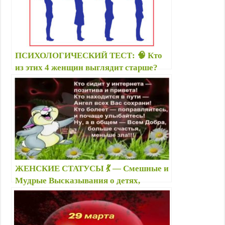
ПСИХОЛОГИЧЕСКИЙ ТЕСТ: 🧠 Кто
из этих 4 женщин выглядит старше?
Ответ расскажет о вашем типе
личности
ЖЕНСКИЕ СТАТУСЫ 💃 — Смешные и
Мудрые Высказывания о детях,
взрослых… — Приколы в картинках с
высказываниями