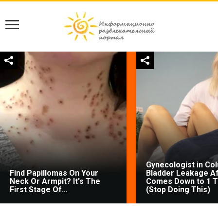
Gynecologist in Co
Find Papillomas On Your
Bladder Leakage Af
Neck Or Armpit? It's The
Comes Down to 1 T
First Stage Of...
(Stop Doing This)