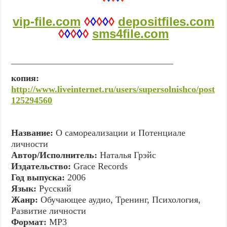
vip-file.com
◊
◊
◊
◊
◊
depositfiles.com
◊
◊
◊
◊
◊
sms4file.com
________________________________
копия:
http://www.liveinternet.ru/users/supersolnishco/post
125294560
Название:
О самореализации и Потенциале
личности
Автор/Исполнитель:
Наталья Грэйс
Издательство:
Grace Records
Год выпуска:
2006
Язык:
Русский
Жанр:
Обучающее аудио, Тренинг, Психология,
Развитие личности
Формат:
MP3