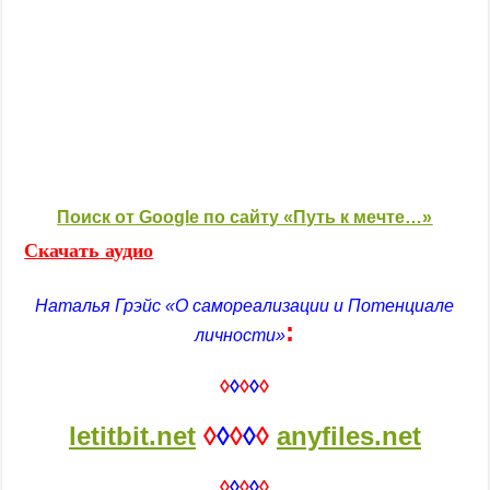
Поиск от Google по сайту «Путь к мечте…»
Скачать
аудио
Наталья Грэйс «О самореализации и Потенциале
:
личности»
◊
◊
◊
◊
◊
letitbit.net
◊
◊
◊
◊
◊
anyfiles.net
◊
◊
◊
◊
◊