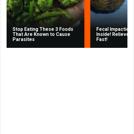
s
t
n
i
k
Stop Eating These 3 Foods
Fecal Impaction 
i
That Are Known to Cause
Inside! Relieves
Parasites
Fast!