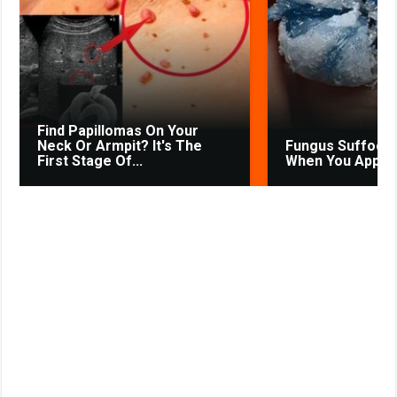
o
p
a
a
e
u
r
k
p
m
s
s
s
t
n
i
k
Find Papillomas On Your
i
Neck Or Armpit? It's The
Fungus Suffocat
First Stage Of...
When You Apply T