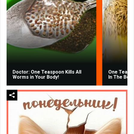
Doctor: One Teaspoon Kills All
One Teasp
Worms in Your Body!
In The Body