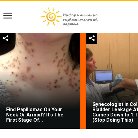
Gynecologist in Co
Find Papillomas On Your
Bladder Leakage Af
Neck Or Armpit? It's The
Comes Down to 1 T
First Stage Of...
(Stop Doing This)