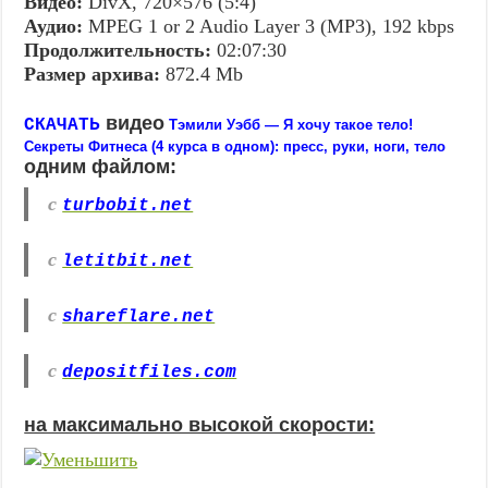
Видео:
DivX, 720×576 (5:4)
Аудио:
MPEG 1 or 2 Audio Layer 3 (MP3), 192 kbps
Продолжительность:
02:07:30
Размер архива:
872.4 Mb
видео
СКАЧАТЬ
Тэмили Уэбб — Я хочу такое тело!
Секреты Фитнеса (4 курса в одном): пресс, руки, ноги, тело
одним файлом:
с
turbobit.net
с
letitbit.net
с
shareflare.net
с
depositfiles.com
на максимально высокой скорости: