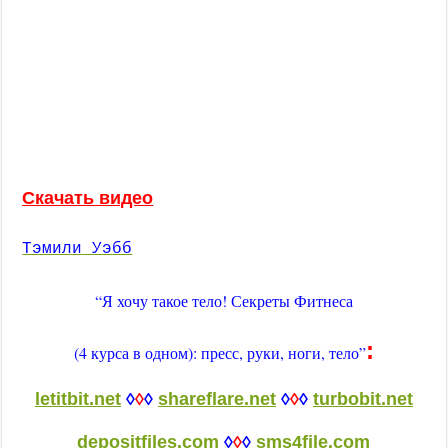
Скачать
видео
Тэмили Уэбб
“Я хочу такое тело! Секреты Фитнеса
:
(4 курса в одном): пресс, руки, ноги, тело”
letitbit.net
◊
◊
◊
shareflare.net
◊
◊
◊
turbobit.net
depositfiles.com
◊
◊
◊
sms4file.com