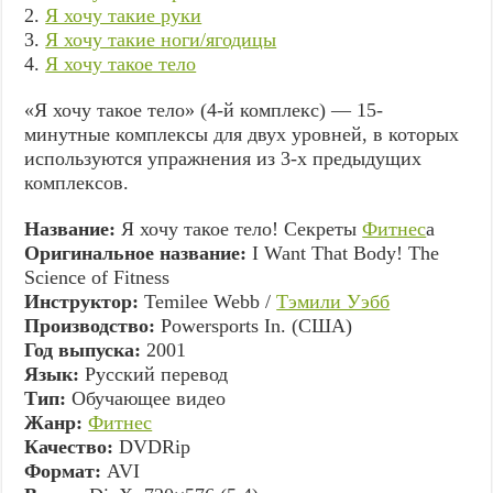
2.
Я хочу такие руки
3.
Я хочу такие ноги/ягодицы
4.
Я хочу такое тело
«Я хочу такое тело» (4-й комплекс) — 15-
минутные комплексы для двух уровней, в которых
используются упражнения из 3-х предыдущих
комплексов.
Название:
Я хочу такое тело! Секреты
Фитнес
а
Оригинальное название:
I Want That Body! The
Science of Fitness
Инструктор:
Temilee Webb /
Тэмили Уэбб
Производство:
Powersports In. (США)
Год выпуска:
2001
Язык:
Русский перевод
Тип:
Обучающее видео
Жанр:
Фитнес
Качество:
DVDRip
Формат:
AVI