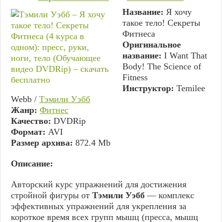
Название:
Я хочу
такое тело! Секреты
Фитнеса
Оригинальное
название:
I Want That
Body! The Science of
Fitness
Инструктор:
Temilee
Webb /
Тэмили Уэбб
Жанр:
Фитнес
Качество:
DVDRip
Формат:
AVI
Размер архива:
872.4 Mb
Описание:
Авторский курс упражнений для достижения
стройной фигуры от
Тэмили Уэбб
— комплекс
эффективных упражнений для укрепления за
короткое время всех групп мышц (пресса, мышц