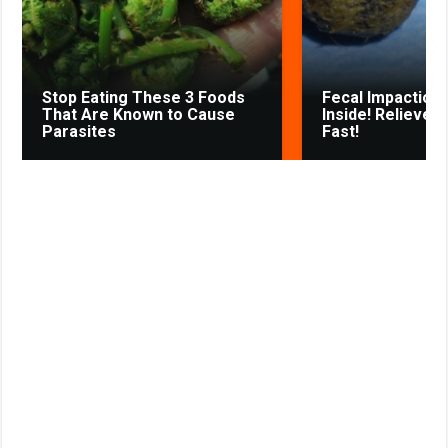
s
t
n
i
k
Stop Eating These 3 Foods
Fecal Impaction 
i
That Are Known to Cause
Inside! Relieves
Parasites
Fast!