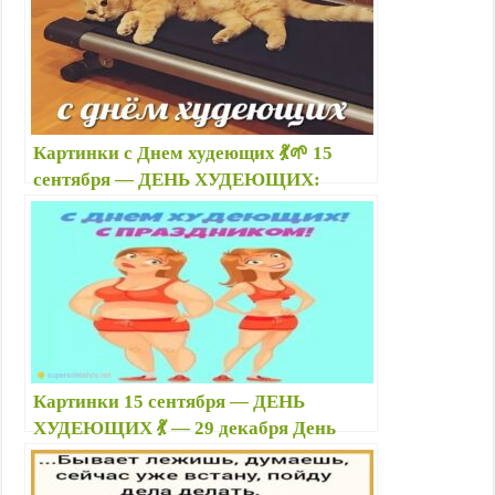
o
A
r
l
r
R
e
o
p
a
a
e
u
r
k
p
m
s
s
s
t
n
i
Картинки с Днем худеющих 💃🌱 15
k
сентября — ДЕНЬ ХУДЕЮЩИХ:
i
самые прикольные открытки,
надписи, пожелания подруге
Картинки 15 сентября — ДЕНЬ
ХУДЕЮЩИХ 💃 — 29 декабря День
«Стань на весы» ⚖️ — 2 июня День
здорового питания и отказа от