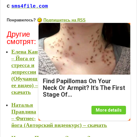
с
sms4file.com
Понравилось?
Подпишитесь на RSS
Другие
смотрят:
Елена Кан
– Йога от
стресса и
депрессии
(Обучающ
Find Papillomas On Your
ее видео) –
Neck Or Armpit? It's The First
скачать
Stage Of...
Наталья
More details
Правдина
– Фитнес-
йога (Авторский видеокурс) – скачать