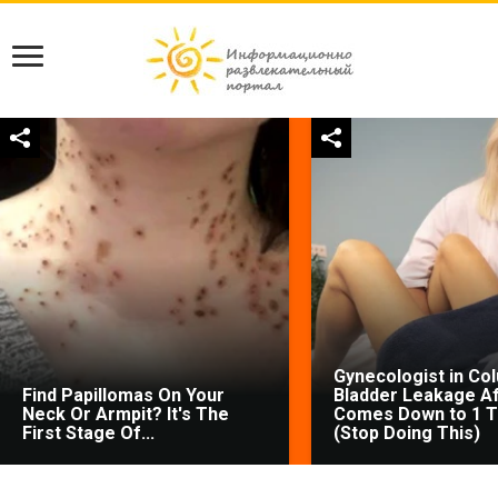
Gynecologist in Co
Find Papillomas On Your
Bladder Leakage Af
Neck Or Armpit? It's The
Comes Down to 1 T
First Stage Of...
(Stop Doing This)