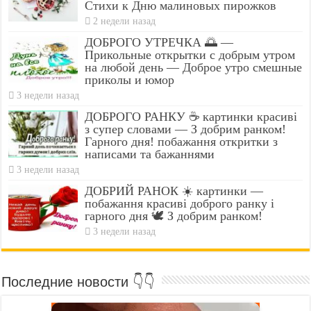
Стихи к Дню малиновых пирожков
2 недели назад
ДОБРОГО УТРЕЧКА 🌅 —
Прикольные открытки с добрым утром
на любой день — Доброе утро смешные
приколы и юмор
3 недели назад
ДОБРОГО РАНКУ ☕ картинки красиві
з супер словами — З добрим ранком!
Гарного дня! побажання откритки з
написами та бажаннями
3 недели назад
ДОБРИЙ РАНОК ☀️ картинки —
побажання красиві доброго ранку і
гарного дня 🕊️ З добрим ранком!
3 недели назад
Последние новости 👇👇