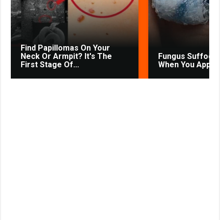
s
t
n
i
k
Find Papillomas On Your
i
Neck Or Armpit? It's The
Fungus Suffocat
First Stage Of...
When You Apply T