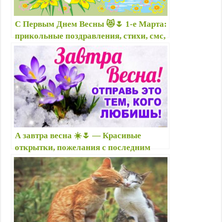
n
i
С Первым Днем Весны 😻🌷 1-е Марта:
k
прикольные поздравления, стихи, смс,
i
картинки, открытки, анимация
А завтра весна ☀️🌷 — Красивые
открытки, пожелания с последним
днем зимы — Ура, весна! — картинки с
весной