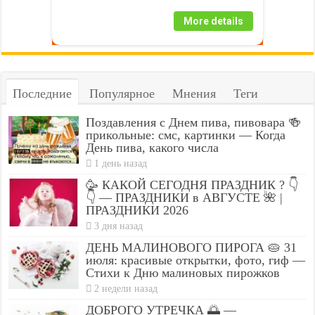
More details
Последние
Популярное
Мнения
Теги
Поздавления с Днем пива, пивовара 🍻
прикольные: смс, картинки — Когда
День пива, какого числа
1 день назад
🥳 КАКОЙ СЕГОДНЯ ПРАЗДНИК ? 👇
👇 — ПРАЗДНИКИ в АВГУСТЕ 🌺 |
ПРАЗДНИКИ 2026
3 дня назад
ДЕНЬ МАЛИНОВОГО ПИРОГА 🥧 31
июля: красивые открытки, фото, гиф —
Стихи к Дню малиновых пирожков
2 недели назад
ДОБРОГО УТРЕЧКА 🌅 —