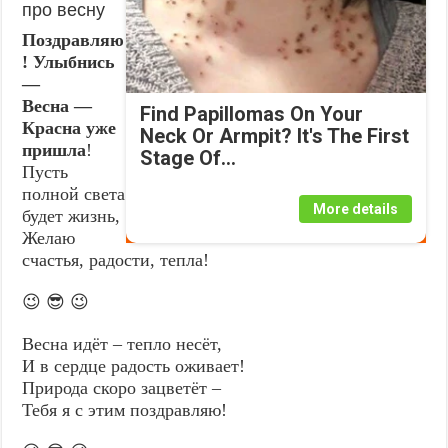
про весну
Поздравляю
! Улыбнись
—
Весна —
Find Papillomas On Your
Красна уже
Neck Or Armpit? It's The First
пришла
!
Stage Of...
Пусть
полной света
More details
будет жизнь,
Желаю
счастья, радости, тепла!
😉 😎 😉
Весна идёт – тепло несёт,
И в сердце радость оживает!
Природа скоро зацветёт –
Тебя я с этим поздравляю!