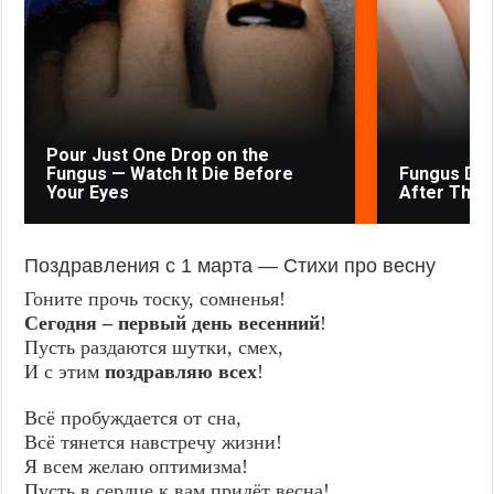
Pour Just One Drop on the
Fungus — Watch It Die Before
Fungus Drie
Your Eyes
After The F
Поздравления с 1 марта — Стихи про весну
Гоните прочь тоску, сомненья!
Сегодня – первый день весенний
!
Пусть раздаются шутки, смех,
И с этим
поздравляю всех
!
Всё пробуждается от сна,
Всё тянется навстречу жизни!
Я всем желаю оптимизма!
Пусть в сердце к вам придёт весна!