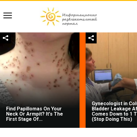
Gynecologist in Co
Find Papillomas On Your
Bladder Leakage Af
Neck Or Armpit? It's The
Comes Down to 1 T
First Stage Of...
(Stop Doing This)