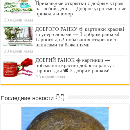
Прикольные открытки с добрым утром
на любой день — Доброе утро смешные
приколы и юмор
3 недели назад
ДОБРОГО РАНКУ ☕ картинки красиві
з супер словами — З добрим ранком!
Гарного дня! побажання откритки з
написами та бажаннями
3 недели назад
ДОБРИЙ РАНОК ☀️ картинки —
побажання красиві доброго ранку і
гарного дня 🕊️ З добрим ранком!
3 недели назад
Последние новости 👇👇