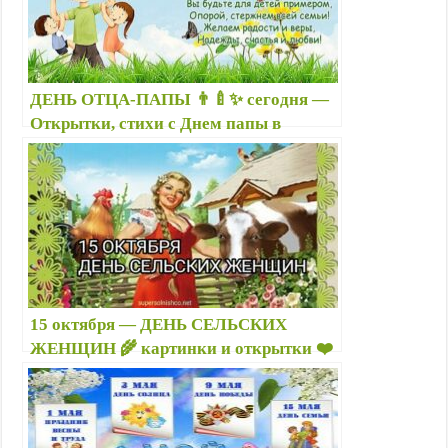
ДЕНЬ ОТЦА-ПАПЫ 👨‍🍼✨ сегодня —
Открытки, стихи с Днем папы в
картинках — С Днём отца гифы
красивые с поздравлениями
15 октября — ДЕНЬ СЕЛЬСКИХ
ЖЕНЩИН 🌾 картинки и открытки ❤️
Поздравления с Днем сельких женщин,
девушек и бабушек