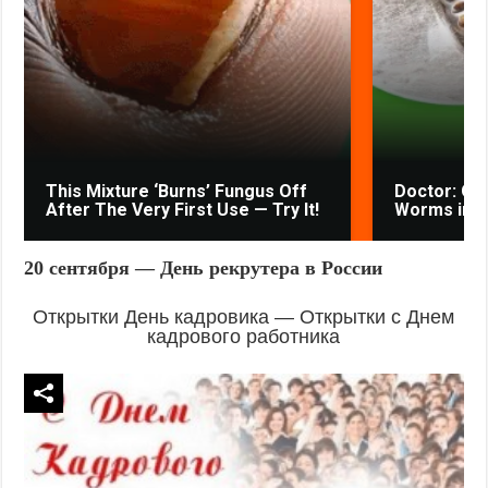
This Mixture ‘Burns’ Fungus Off
Doctor: One
After The Very First Use — Try It!
Worms in Y
20 сентября — День рекрутера в России
Открытки День кадровика — Открытки с Днем
кадрового работника