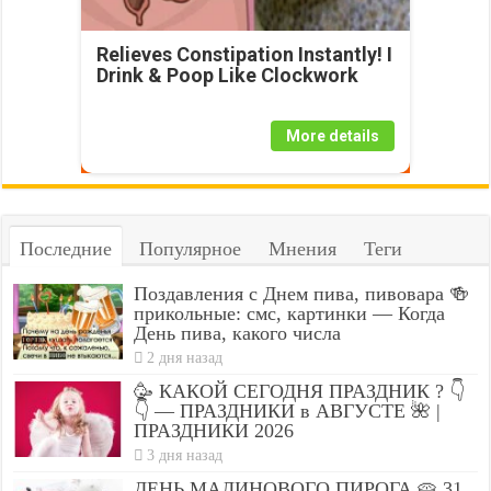
Relieves Constipation Instantly! I
Drink & Poop Like Clockwork
More details
Последние
Популярное
Мнения
Теги
Поздавления с Днем пива, пивовара 🍻
прикольные: смс, картинки — Когда
День пива, какого числа
2 дня назад
🥳 КАКОЙ СЕГОДНЯ ПРАЗДНИК ? 👇
👇 — ПРАЗДНИКИ в АВГУСТЕ 🌺 |
ПРАЗДНИКИ 2026
3 дня назад
ДЕНЬ МАЛИНОВОГО ПИРОГА 🥧 31