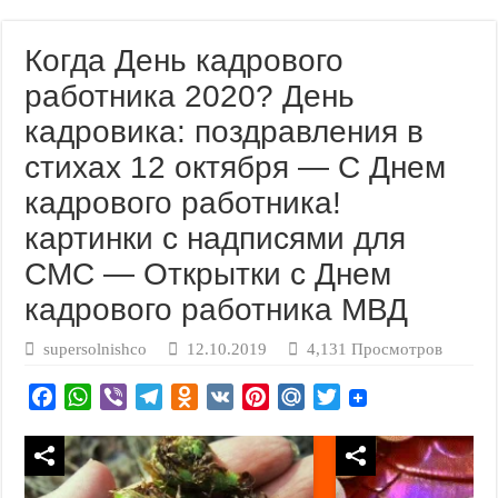
Когда День кадрового
работника 2020? День
кадровика: поздравления в
стихах 12 октября — С Днем
кадрового работника!
картинки с надписями для
СМС — Открытки с Днем
кадрового работника МВД
supersolnishco
12.10.2019
4,131 Просмотров
F
W
V
T
O
V
P
M
T
a
h
i
e
d
K
i
a
w
c
a
b
l
n
n
i
i
e
t
e
e
o
t
l
t