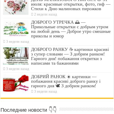
июля: красивые открытки, фото, гиф —
Стихи к Дню малиновых пирожков
2 недели назад
ДОБРОГО УТРЕЧКА 🌅 —
Прикольные открытки с добрым утром
на любой день — Доброе утро смешные
приколы и юмор
3 недели назад
ДОБРОГО РАНКУ ☕ картинки красиві
з супер словами — З добрим ранком!
Гарного дня! побажання откритки з
написами та бажаннями
3 недели назад
ДОБРИЙ РАНОК ☀️ картинки —
побажання красиві доброго ранку і
гарного дня 🕊️ З добрим ранком!
3 недели назад
Последние новости 👇👇