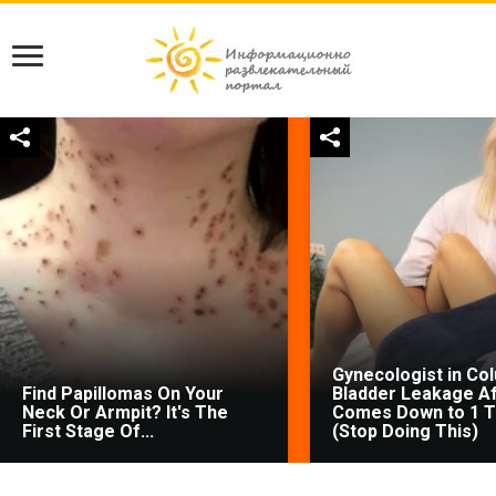
Gynecologist in Co
Find Papillomas On Your
Bladder Leakage Af
Neck Or Armpit? It's The
Comes Down to 1 T
First Stage Of...
(Stop Doing This)