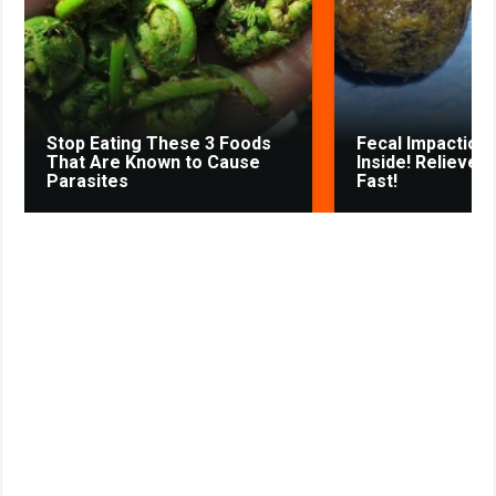
k
p
m
s
s
s
t
n
i
k
Stop Eating These 3 Foods
Fecal Impaction 
i
That Are Known to Cause
Inside! Relieves
Parasites
Fast!