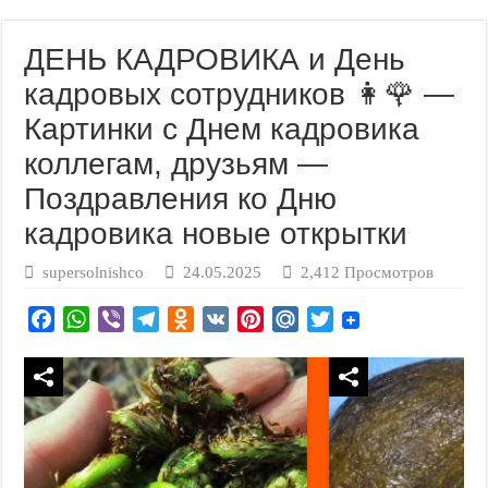
ДЕНЬ КАДРОВИКА и День
кадровых сотрудников 👩🌹 —
Картинки с Днем кадровика
коллегам, друзьям —
Поздравления ко Дню
кадровика новые открытки
supersolnishco
24.05.2025
2,412 Просмотров
F
W
V
T
O
V
P
M
T
a
h
i
e
d
K
i
a
w
c
a
b
l
n
n
i
i
e
t
e
e
o
t
l
t
b
s
r
g
k
e
.
t
o
A
r
l
r
R
e
o
p
a
a
e
u
r