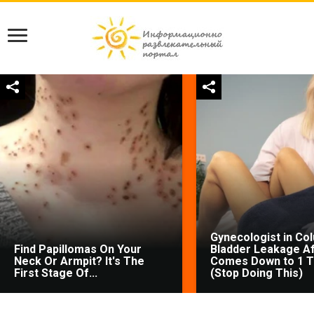
Gynecologist in Co
Find Papillomas On Your
Bladder Leakage Af
Neck Or Armpit? It's The
Comes Down to 1 T
First Stage Of...
(Stop Doing This)