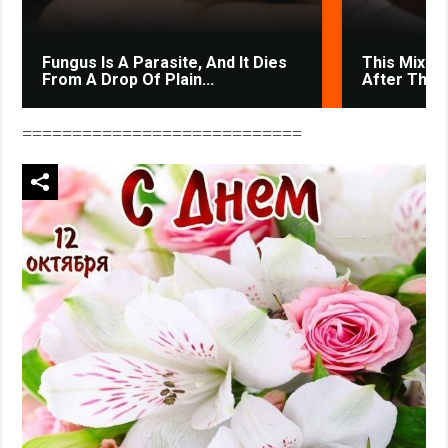
Fungus Is A Parasite, And It Dies
This Mixtur
From A Drop Of Plain...
After The V
============================