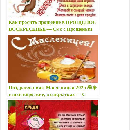
Как просить прощение в ПРОЩЕНОЕ
ВОСКРЕСЕНЬЕ — Смс с Прощеным
воскресеньем 🙏 и Масленицей 🥞,
короткие стихи в картинках
Поздравления с Масленицей 2025 🥞☀️
стихи короткие, в открытках — С
Масленичной неделей: смешные,
шуточные, пошлые поздравки