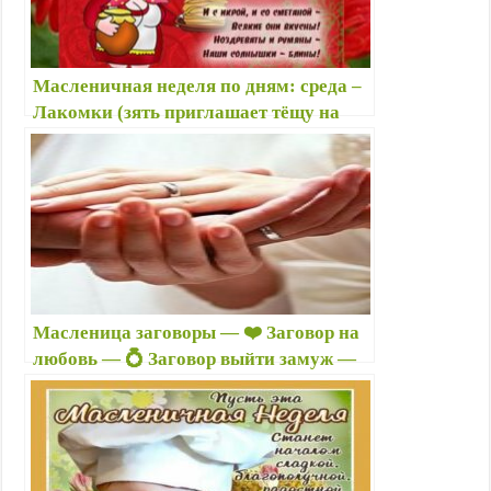
Масленичная неделя по дням: среда –
Лакомки (зять приглашает тёщу на
блины 🥞) – С Масленицей! картинки
и поздравления
Масленица заговоры — ❤️ Заговор на
любовь — 💍 Заговор выйти замуж —
Заговор на верность мужа