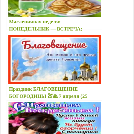
Масленичная неделя:
ПОНЕДЕЛЬНИК — ВСТРЕЧА;
ВТОРНИК — ЗАИГРЫШИ — 🥞
Первый и второй день Масленицы:
поздравления и картинки
Праздник БЛАГОВЕЩЕНИЕ
БОГОРОДИЦЫ 💒🙏 7 апреля (25
марта) : приметы, что можно и нельзя
делать, молитвы, заговоры