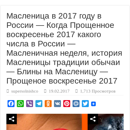
Масленица в 2017 году в
России — Когда Прощенное
воскресенье 2017 какого
числа в России —
Масленичная неделя, история
Масленицы традиции обычаи
— Блины на Масленицу —
Прощеное воскресенье 2017
supersolnishco
19.02.2017
1,713 Просмотров
F
W
V
T
O
V
P
M
T
a
h
i
e
d
K
i
a
w
c
a
b
l
n
n
i
i
e
t
e
e
o
t
l
t