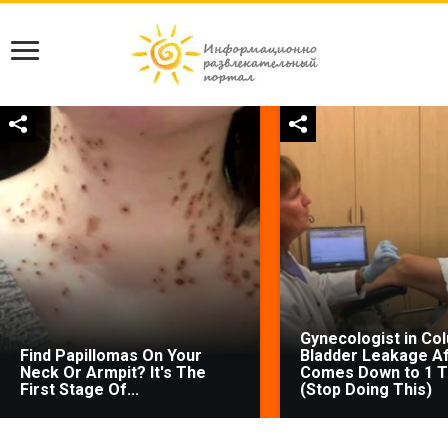
Gynecologist in Co
Find Papillomas On Your
Bladder Leakage Af
Neck Or Armpit? It's The
Comes Down to 1 T
First Stage Of...
(Stop Doing This)