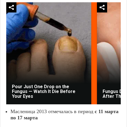
Pour Just One Drop on the
Fungus — Watch It Die Before
Fungus Drie
Your Eyes
After The F
Масленица 2013 отмечалась в период
с 11 марта
по 17 марта