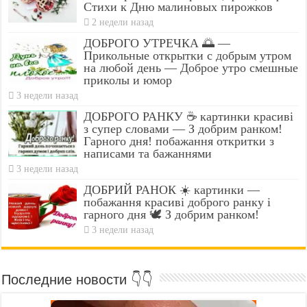
Стихи к Дню малиновых пирожков
2 недели назад
ДОБРОГО УТРЕЧКА 🌅 —
Прикольные открытки с добрым утром
на любой день — Доброе утро смешные
приколы и юмор
3 недели назад
ДОБРОГО РАНКУ ☕ картинки красиві
з супер словами — З добрим ранком!
Гарного дня! побажання откритки з
написами та бажаннями
3 недели назад
ДОБРИЙ РАНОК ☀️ картинки —
побажання красиві доброго ранку і
гарного дня 🕊️ З добрим ранком!
3 недели назад
Последние новости 👇👇