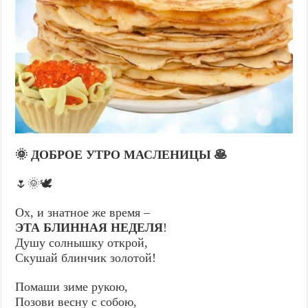
🌞 ДОБРОЕ УТРО МАСЛЕНИЦЫ 🥞
🌷🌞🕊️
Ох, и знатное же время –
ЭТА БЛИННАЯ НЕДЕЛЯ
!
Душу солнышку открой,
Скушай блинчик золотой!
Помаши зиме рукою,
Позови весну с собою,