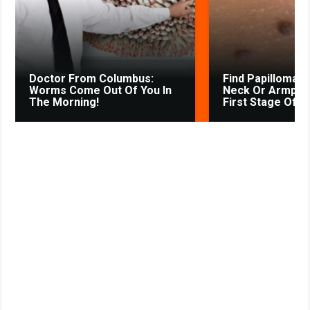
s
t
n
i
k
Doctor From Columbus:
Find Papillomas
i
Worms Come Out Of You In
Neck Or Armpit? 
The Morning!
First Stage Of...