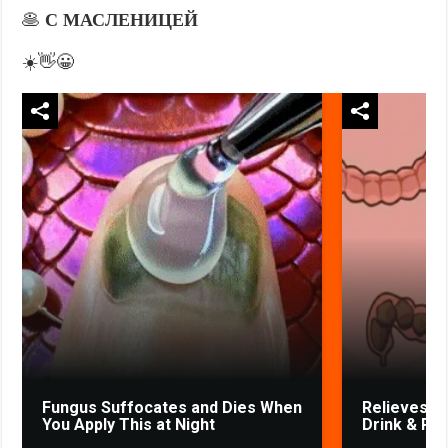
🥞
С МАСЛЕНИЦЕЙ
☀️👋😀
Fungus Suffocates and Dies When
Relieves Co
You Apply This at Night
Drink & Po