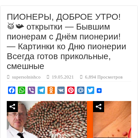
ПИОНЕРЫ, ДОБРОЕ УТРО!
🥁📯 открытки — Бывшим
пионерам с Днём пионерии!
— Картинки ко Дню пионерии
Всегда готов прикольные,
смешные
supersolnishco
19.05.2021
6,894 Просмотров
F
W
V
T
O
V
P
M
T
a
h
i
e
d
K
i
a
w
c
a
b
l
n
n
i
i
e
t
e
e
o
t
l
t
b
s
r
g
k
e
.
t
o
A
r
l
r
R
e
o
p
a
a
e
u
r