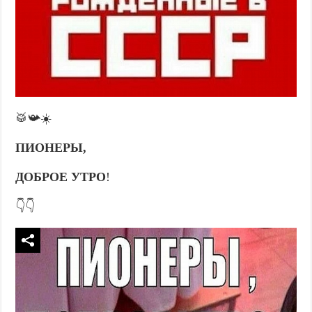
🥁📯☀️
ПИОНЕРЫ,
ДОБРОЕ УТРО
!
👇👇