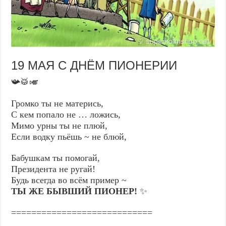
19 МАЯ С ДНЁМ ПИОНЕРИИ
📯🥁🎺
Громко ты не матерись,
С кем попало не … ложись,
Мимо урны ты не плюй,
Если водку пьёшь ~ не блюй,
Бабушкам ты помогай,
Президента не ругай!
Будь всегда во всём пример ~
ТЫ ЖЕ БЫВШИЙ ПИОНЕР!
✨
============================