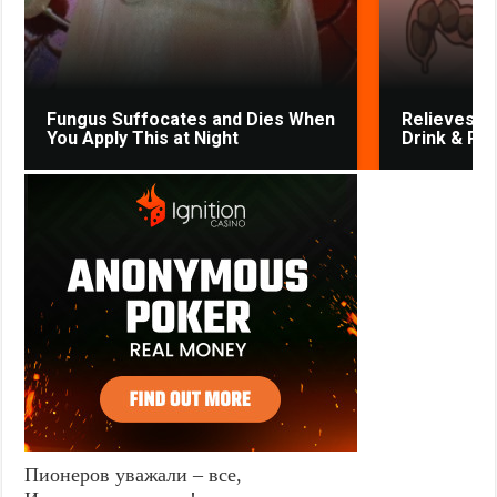
Fungus Suffocates and Dies When
Relieves Co
You Apply This at Night
Drink & Po
Пионеров уважали – все,