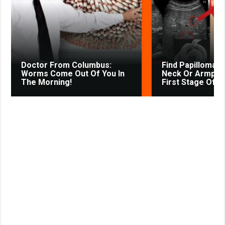
k
p
m
s
s
s
t
n
i
k
Doctor From Columbus:
Find Papillomas
i
Worms Come Out Of You In
Neck Or Armpit? 
The Morning!
First Stage Of...