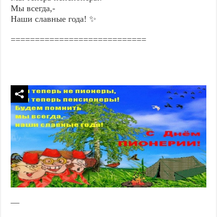
Мы всегда,-
Наши славные года! ✨
============================
—