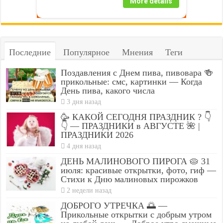
More details
Последние
Популярное
Мнения
Теги
Поздавления с Днем пива, пивовара 🍻
прикольные: смс, картинки — Когда
День пива, какого числа
3 дня назад
🥳 КАКОЙ СЕГОДНЯ ПРАЗДНИК ? 👇
👇 — ПРАЗДНИКИ в АВГУСТЕ 🌺 |
ПРАЗДНИКИ 2026
4 дня назад
ДЕНЬ МАЛИНОВОГО ПИРОГА 🥧 31
июля: красивые открытки, фото, гиф —
Стихи к Дню малиновых пирожков
2 недели назад
ДОБРОГО УТРЕЧКА 🌅 —
Прикольные открытки с добрым утром