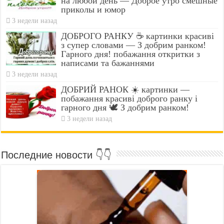
на любой день — Доброе утро смешные
приколы и юмор
3 недели назад
ДОБРОГО РАНКУ ☕ картинки красиві
з супер словами — З добрим ранком!
Гарного дня! побажання откритки з
написами та бажаннями
3 недели назад
ДОБРИЙ РАНОК ☀️ картинки —
побажання красиві доброго ранку і
гарного дня 🕊️ З добрим ранком!
3 недели назад
Последние новости 👇👇