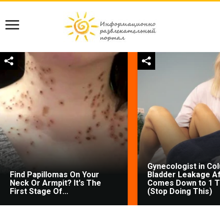
Gynecologist in Co
Find Papillomas On Your
Bladder Leakage Af
Neck Or Armpit? It's The
Comes Down to 1 T
First Stage Of...
(Stop Doing This)