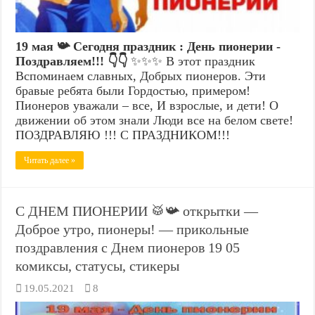
19 мая 📯 Сегодня праздник : День пионерии -
Поздравляем!!! 👇👇
✨✨✨ В этот праздник
Вспоминаем славных, Добрых пионеров. Эти
бравые ребята были Гордостью, примером!
Пионеров уважали – все, И взрослые, и дети! О
движении об этом знали Люди все на белом свете!
ПОЗДРАВЛЯЮ !!! С ПРАЗДНИКОМ!!!
Читать далее »
С ДНЕМ ПИОНЕРИИ 🥁📯 открытки —
Доброе утро, пионеры! — прикольные
поздравления с Днем пионеров 19 05
комиксы, статусы, стикеры
19.05.2021
8