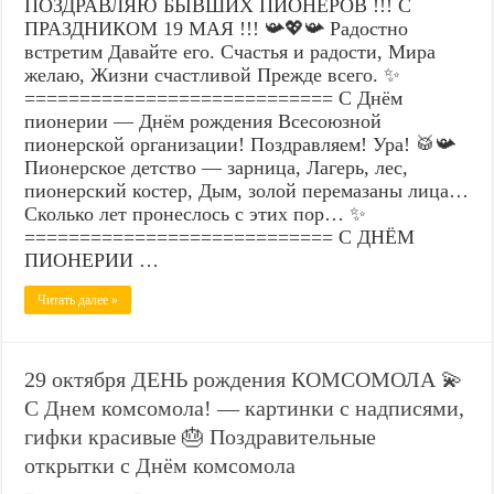
ПОЗДРАВЛЯЮ БЫВШИХ ПИОНЕРОВ !!! С
ПРАЗДНИКОМ 19 МАЯ !!! 📯💖📯 Радостно
встретим Давайте его. Счастья и радости, Мира
желаю, Жизни счастливой Прежде всего. ✨
============================ С Днём
пионерии — Днём рождения Всесоюзной
пионерской организации! Поздравляем! Ура! 🥁📯
Пионерское детство — зарница, Лагерь, лес,
пионерский костер, Дым, золой перемазаны лица…
Сколько лет пронеслось с этих пор… ✨
============================ С ДНЁМ
ПИОНЕРИИ …
Читать далее »
29 октября ДЕНЬ рождения КОМСОМОЛА 💫
С Днем комсомола! — картинки с надписями,
гифки красивые 🎂 Поздравительные
открытки с Днём комсомола