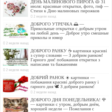
ДЕНЬ МАЛИНОВОГО ПИРОГА 🥧 31
июля: красивые открытки, фото, гиф —
Стихи к Дню малиновых пирожков
2 недели назад
ДОБРОГО УТРЕЧКА 🌅 —
Прикольные открытки с добрым утром
на любой день — Доброе утро смешные
приколы и юмор
2 недели назад
ДОБРОГО РАНКУ ☕ картинки красиві
з супер словами — З добрим ранком!
Гарного дня! побажання откритки з
написами та бажаннями
2 недели назад
ДОБРИЙ РАНОК ☀️ картинки —
побажання красиві доброго ранку і
гарного дня 🕊️ З добрим ранком!
2 недели назад
ДОБРОГО ДНЯ ПОНЕДЕЛЬНИКА! 🌹
— картинки с утром, добрым днём,
хорошей недели — Пожелания с