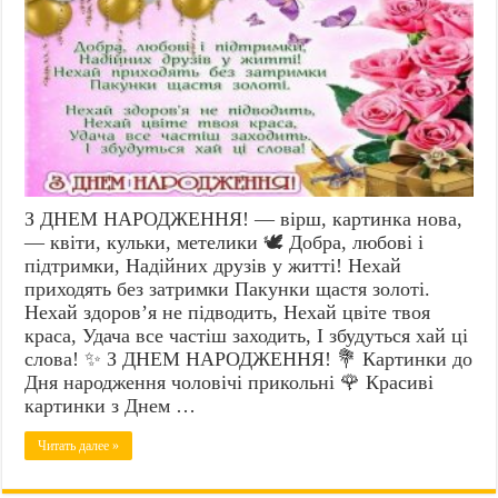
З ДНЕМ НАРОДЖЕННЯ! — вірш, картинка нова,
— квіти, кульки, метелики 🕊️ Добра, любові і
підтримки, Надійних друзів у житті! Нехай
приходять без затримки Пакунки щастя золоті.
Нехай здоров’я не підводить, Нехай цвіте твоя
краса, Удача все частіш заходить, І збудуться хай ці
слова! ✨ З ДНЕМ НАРОДЖЕННЯ! 💐 Картинки до
Дня народження чоловічі прикольні 🌹 Красиві
картинки з Днем …
Читать далее »