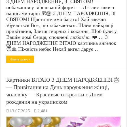
З ДНЕМ НАРОДЖЕННЯ, ЗІ СВЯТОМ! —
побажання у віршованій формі — ДН листівки з
написами гарні 🎁🎂 З ДНЕМ НАРОДЖЕННЯ, ЗІ
СВЯТОМ! Щастя зичимо багато! Хай завжди
збувається Все, що забажається. Шлем найкращі
привітання, Злетів творчих і кохання, Щоб були у
Вашім домі Серця, сповнені любов’ю. ❤️ … З
ДНЕМ НАРОДЖЕННЯ ВІТАЮ картинка ангелок
😇🙏 Ніжність небес Нехай ангел дарує …
Читать далее »
Картинки ВІТАЮ З ДНЕМ НАРОДЖЕННЯ 🎂
— Привітання на День народження жінці,
чоловіку — Красивые открытки с Днем
рождения на украинском
13.07.2025
2,481