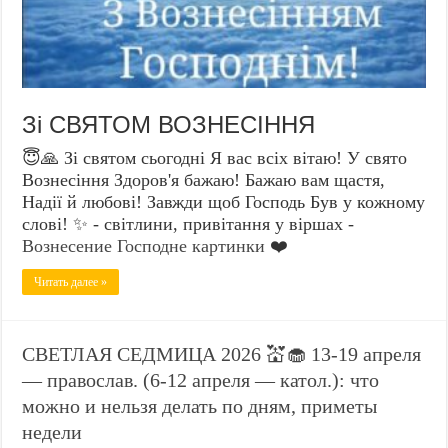
Зі СВЯТОМ ВОЗНЕСІННЯ
😇🙏 Зі святом сьогодні Я вас всіх вітаю! У свято
Вознесіння Здоров'я бажаю! Бажаю вам щастя,
Надії й любові! Завжди щоб Господь Був у кожному
слові! ✨ - світлини, привітання у віршах -
Вознесение Господне картинки
❤️
Читать далее »
СВЕТЛАЯ СЕДМИЦА 2026 💒🧁 13-19 апреля
— православ. (6-12 апреля — катол.): что
можно и нельзя делать по дням, приметы
недели