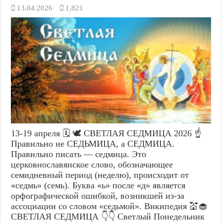
13.04.2026
1,821
13-19 апреля 🗓️ 🕊️ СВЕТЛАЯ СЕДМИЦА 2026 ☝️
Правильно не СЕДЬМИЦА, а СЕДМИЦА.
Правильно писать — седмица. Это
церковнославянское слово, обозначающее
семидневный период (неделю), происходит от
«седмь» (семь). Буква «ь» после «д» является
орфографической ошибкой, возникшей из-за
ассоциации со словом «седьмой». Википедия 💒🧁
СВЕТЛАЯ СЕДМИЦА 👇👇 Светлый Понедельник