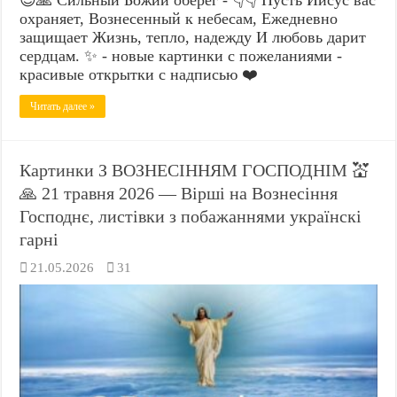
охраняет, Вознесенный к небесам, Ежедневно
защищает Жизнь, тепло, надежду И любовь дарит
сердцам. ✨ - новые картинки с пожеланиями -
красивые открытки с надписью ❤️
Читать далее »
Картинки З ВОЗНЕСІННЯМ ГОСПОДНІМ 💒
🙏 21 травня 2026 — Вірші на Вознесіння
Господнє, листівки з побажаннями українскі
гарні
21.05.2026
31