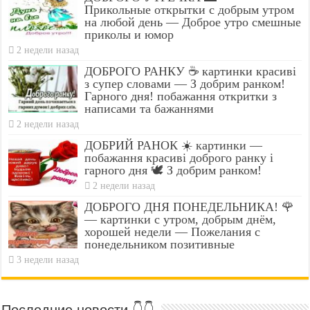
Прикольные открытки с добрым утром
на любой день — Доброе утро смешные
приколы и юмор
2 недели назад
ДОБРОГО РАНКУ ☕ картинки красиві
з супер словами — З добрим ранком!
Гарного дня! побажання откритки з
написами та бажаннями
2 недели назад
ДОБРИЙ РАНОК ☀️ картинки —
побажання красиві доброго ранку і
гарного дня 🕊️ З добрим ранком!
2 недели назад
ДОБРОГО ДНЯ ПОНЕДЕЛЬНИКА! 🌹
— картинки с утром, добрым днём,
хорошей недели — Пожелания с
понедельником позитивные
3 недели назад