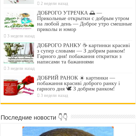
2 недели назад
ДОБРОГО УТРЕЧКА 🌅 —
Прикольные открытки с добрым утром
на любой день — Доброе утро смешные
приколы и юмор
3 недели назад
ДОБРОГО РАНКУ ☕ картинки красиві
з супер словами — З добрим ранком!
Гарного дня! побажання откритки з
написами та бажаннями
3 недели назад
ДОБРИЙ РАНОК ☀️ картинки —
побажання красиві доброго ранку і
гарного дня 🕊️ З добрим ранком!
3 недели назад
Последние новости 👇👇